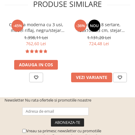
PRODUSE SIMILARE
Comoda moderna cu 3 usi,
Comoda cu 8 sertare,
-45%
-36%
NOU
model riflaj, negru/stejar
120x100x33 cm, stejar
artisan, 120x88x44 cm,
sonoma/alb, pentru hol,
1.398,11 Lei
1.131,20 Lei
Bortis impex
living, dormitor, birou,
762,60 Lei
724,48 Lei
Bortis Impex
ADAUGA IN COS
VEZI VARIANTE
Newsletter
Nu rata ofertele si promotiile noastre
Vreau sa primesc newsletter cu promotiile