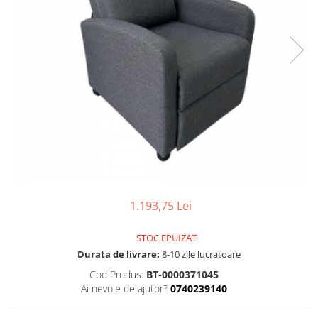
Seturi dormitoare complete
Set mobilier Living
Suporturi saltea/Somiere/Gratii
Seturi masa +scaune dining
pentru pat
Tabureti
1.193,75 Lei
STOC EPUIZAT
Durata de livrare:
8-10 zile lucratoare
Cod Produs:
BT-0000371045
Ai nevoie de ajutor?
0740239140