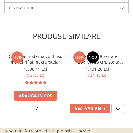
Review-uri
(0)
PRODUSE SIMILARE
Comoda moderna cu 3 usi,
Comoda cu 8 sertare,
-45%
-36%
NOU
model riflaj, negru/stejar
120x100x33 cm, stejar
artisan, 120x88x44 cm,
sonoma/alb, pentru hol,
1.398,11 Lei
1.131,20 Lei
Bortis impex
living, dormitor, birou,
762,60 Lei
724,48 Lei
Bortis Impex
ADAUGA IN COS
VEZI VARIANTE
Newsletter
Nu rata ofertele si promotiile noastre