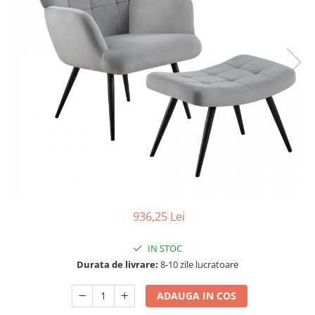
Seturi dormitoare complete
Set mobilier Living
Suporturi saltea/Somiere/Gratii
Seturi masa +scaune dining
pentru pat
Tabureti
936,25 Lei
IN STOC
Durata de livrare:
8-10 zile lucratoare
ADAUGA IN COS