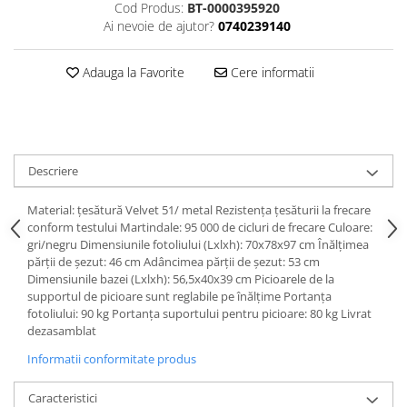
Cod Produs:
BT-0000395920
Ai nevoie de ajutor?
0740239140
Adauga la Favorite
Cere informatii
Descriere
Material: ţesătură Velvet 51/ metal Rezistenţa ţesăturii la frecare
conform testului Martindale: 95 000 de cicluri de frecare Culoare:
gri/negru Dimensiunile fotoliului (Lxlxh): 70x78x97 cm Înălţimea
părţii de şezut: 46 cm Adâncimea părţii de şezut: 53 cm
Dimensiunile bazei (Lxlxh): 56,5x40x39 cm Picioarele de la
supportul de picioare sunt reglabile pe înălţime Portanţa
fotoliului: 90 kg Portanţa suportului pentru picioare: 80 kg Livrat
dezasamblat
Informatii conformitate produs
Caracteristici