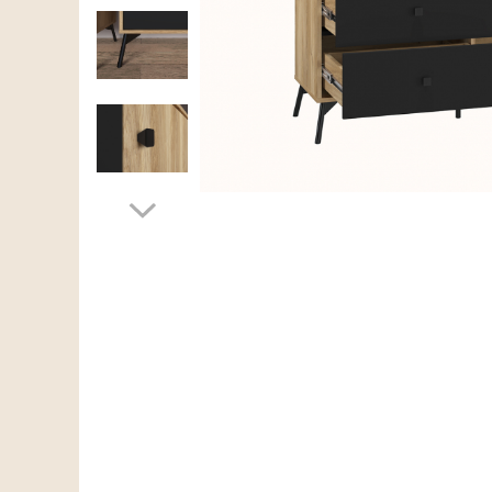
Scaune living/dining
Set mobilier Living
Seturi masa +scaune dining
Tabureti
Bucatarie
Suporturi si tavi
Chiuvete bucatarie
Mese bucatarie /dining
Mobilier/seturi de bucatarie
Scaune bucatarie
Scaune din lemn
Dormitor
Comode
Comode lux-ultramoderne