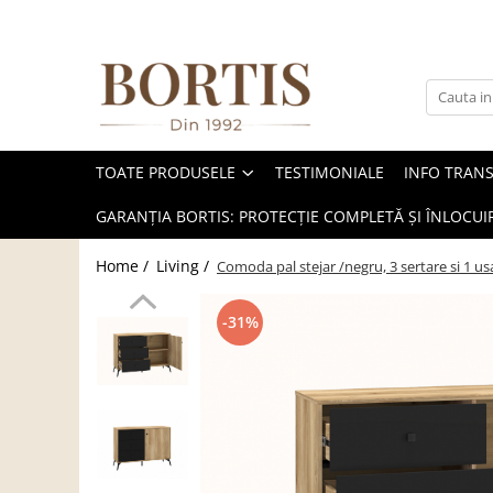
Toate Produsele
Living
Fotolii balansoar/relaxante
TOATE PRODUSELE
TESTIMONIALE
INFO TRAN
Canapele
Coltare/canapele in L
GARANȚIA BORTIS: PROTECȚIE COMPLETĂ ȘI ÎNLOCUIR
Comode
Home /
Living /
Comoda pal stejar /negru, 3 sertare si 1 u
Comode lux-ultramoderne
Comode stil clasic/rustic
-31%
Fotolii
Fotolii extensibile
Masute de cafea
Mese sufragerie/dining
Rafturi/ etajere carti