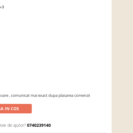
a-3
atoare , comunicat mai exact dupa plasarea comenzii
A IN COS
voie de ajutor?
0740239140