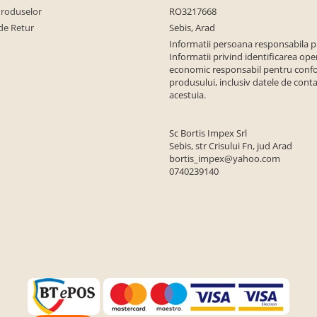
Produselor
RO3217668
de Retur
Sebis, Arad
Informatii persoana responsabila 
Informatii privind identificarea ope
economic responsabil pentru conf
produsului, inclusiv datele de conta
acestuia.
Sc Bortis Impex Srl
Sebis, str Crisului Fn, jud Arad
bortis_impex@yahoo.com
0740239140