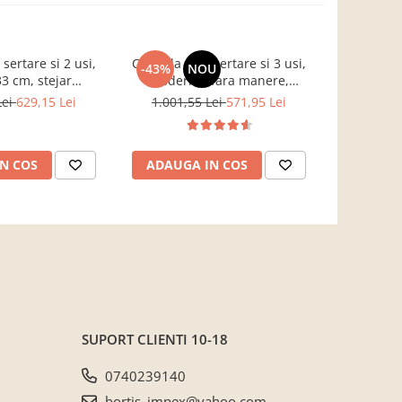
ertare si 2 usi,
Comoda cu 3 sertare si 3 usi,
Mobila ca
-43%
NOU
-37%
3 cm, stejar
moderna, fara manere,
push ope
, Bortis impex
120x85x33 cm, stejar sonoma,
suspendat
Lei
629,15 Lei
1.001,55 Lei
571,95 Lei
3.068,7
pentru living, dormitor, hol,
160cm 
Bortis Impex
adancime , 
gri/stejar r
N COS
ADAUGA IN COS
ADAUG
secu
SUPORT CLIENTI
10-18
0740239140
bortis_impex@yahoo.com