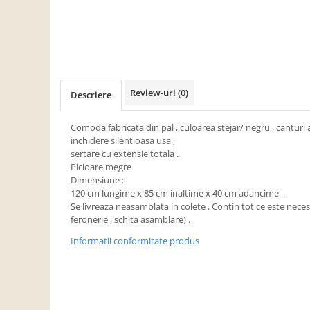
Dulapuri haine si Sifoniere
Masute de toaleta
Noptiere dormitor
Paturi cu saltea inclusa(pachet
promo)
Review-uri
(0)
Descriere
Paturi de 1 persoana
Paturi lemn & pal
Comoda fabricata din pal , culoarea stejar/ negru , canturi 
inchidere silentioasa usa ,
Paturi metalice
sertare cu extensie totala .
Paturi tapitate
Picioare megre
Dimensiune :
Saltele
120 cm lungime x 85 cm inaltime x 40 cm adancime .
Se livreaza neasamblata in colete . Contin tot ce este nece
Seturi dormitoare complete
feronerie , schita asamblare) .
Suporturi saltea/Somiere/Gratii
Informatii conformitate produs
pentru pat
Mobilier Hol/Cuiere
Banci pentru asteptare
Colectia casmir -seturi