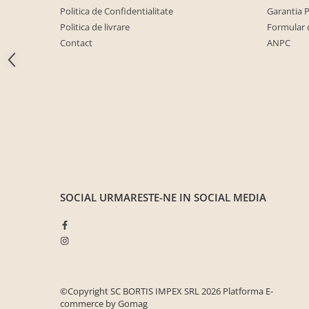
Seturi mobilier birou complet
Politica de Confidentialitate
Garantia 
Politica de livrare
Formular 
Camera copiilor
Contact
ANPC
Birouri camera copilului
Canapele copii
Fotolii
Paturi pentru copii
Paturi supraetajate
Covoare
COVOARE CLASICE
COVOARE PUFOASE(SHAGGY)FIR
SOCIAL
URMARESTE-NE IN SOCIAL MEDIA
LUNG
Mobilier Gradina
Banci gradina si terasa
Mese gradina
Scaune de gradina
©Copyright SC BORTIS IMPEX SRL 2026
Platforma E-
commerce by Gomag