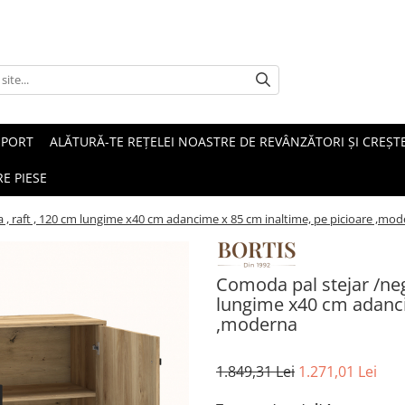
SPORT
ALĂTURĂ-TE REȚELEI NOASTRE DE REVÂNZĂTORI ȘI CREȘTE
E PIESE
sa , raft , 120 cm lungime x40 cm adancime x 85 cm inaltime, pe picioare ,mo
Comoda pal stejar /negr
lungime x40 cm adanci
,moderna
1.849,31 Lei
1.271,01 Lei