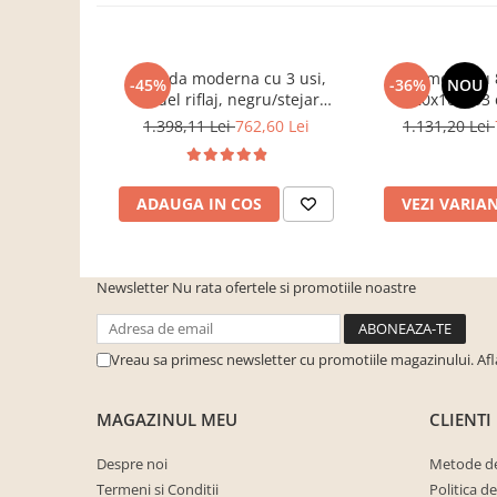
cuiere/mobila hol Rai casmir
Pantofare Hol
Comoda moderna cu 3 usi,
Comoda cu 8
Set mobilier Hol modern cu
-45%
-36%
NOU
model riflaj, negru/stejar
120x100x33 
panouri tapitate
artisan, 120x88x44 cm, Bortis
sonoma/alb, pentr
1.398,11 Lei
762,60 Lei
1.131,20 Lei
Seturi hol cuiere
impex
dormitor, birou
Mobilier Birou
Fotolii
ADAUGA IN COS
VEZI VARIA
Birouri
Birouri pe colt
Newsletter
Nu rata ofertele si promotiile noastre
Canapele birou
Dulapuri birou/bibliorafturi
Vreau sa primesc newsletter cu promotiile magazinului. Af
Mese birou
rafturi/etajere carti
MAGAZINUL MEU
CLIENTI
Scaune Birou
Despre noi
Metode de
Scaune conferinta-vizitator
Termeni si Conditii
Politica d