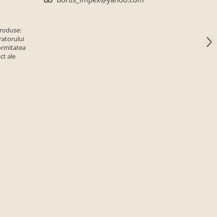
produse:
ratorului
ormitatea
ct ale