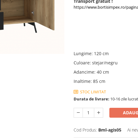
Transport gratuit !
https://www.bortisimpex.ro/pagin
Lungime
:
120 cm
Culoare
:
stejar/negru
Adancime
:
40 cm
Inaltime
:
85 cm
STOC LIMITAT
Durata de livrare:
10-16 zile lucr
ADAUG
Cod Produs:
Bml-agis05
Ai ne