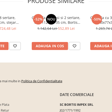
PRODUSE SIMILARE
 sertare,
Comoda cu 3 usi si 2 sertare,
Comoda cu 3 s
-52%
NOU
-50%
cm, stejar
alb, 112×82×35 cm, Bortis
140x77x3
u hol, living,
Impex
sonoma/alb
724,48 Lei
1.142,64 Lei
552,89 Lei
1.269,74 
, Bortis Impex
NTE
ADAUGA IN COS
ADAUGA I
la mai multe in
Politica de Confidentialitate
DATE COMERCIALE
 Plata
SC BORTIS IMPEX SRL
e Retur
J02/1771/1992