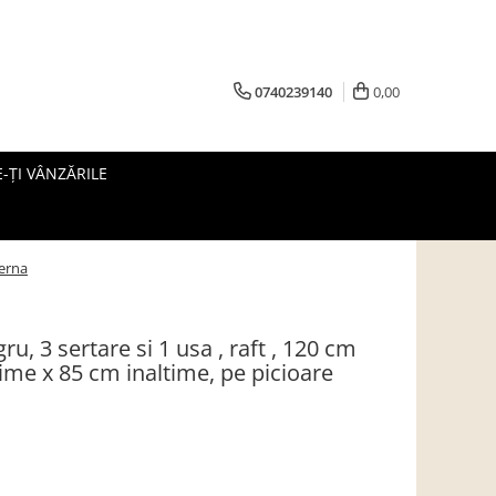
0740239140
0,00
-ȚI VÂNZĂRILE
derna
u, 3 sertare si 1 usa , raft , 120 cm
me x 85 cm inaltime, pe picioare