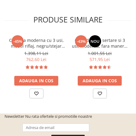
PRODUSE SIMILARE
Comoda moderna cu 3 usi,
Comoda cu 3 sertare si 3
-45%
-43%
NOU
model riflaj, negru/stejar
usi, moderna, fara manere,
artisan, 120x88x44 cm,
120x85x33 cm, stejar
1.398,11 Lei
1.001,55 Lei
Bortis impex
sonoma, pentru living,
762,60 Lei
571,95 Lei
dormitor, hol, Bortis Impex
ADAUGA IN COS
ADAUGA IN COS
Newsletter
Nu rata ofertele si promotiile noastre