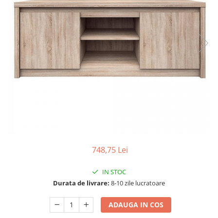
Seturi dormitoare complete
Set mobilier Living
Suporturi saltea/Somiere/Gratii
Seturi masa +scaune dining
pentru pat
Tabureti
748,75 Lei
IN STOC
Durata de livrare:
8-10 zile lucratoare
ADAUGA IN COS