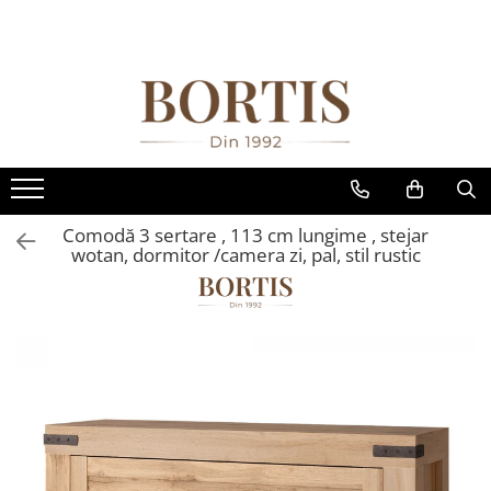
Toate Produsele
Living
Fotolii balansoar/relaxante
Canapele
Coltare/canapele in L
Comodă 3 sertare , 113 cm lungime , stejar
Comode
wotan, dormitor /camera zi, pal, stil rustic
Comode lux-ultramoderne
Comode stil clasic/rustic
Fotolii
Fotolii extensibile
Masute de cafea
Mese sufragerie/dining
Rafturi/ etajere carti