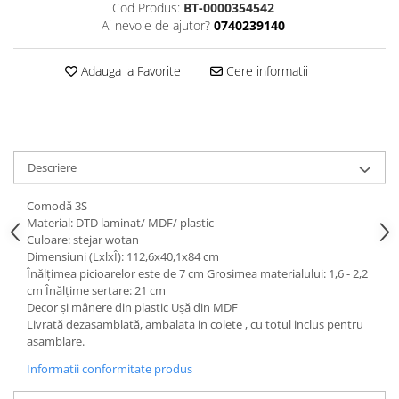
Dulapuri haine si Sifoniere
Cod Produs:
BT-0000354542
Ai nevoie de ajutor?
0740239140
Masute de toaleta
Noptiere dormitor
Adauga la Favorite
Cere informatii
Paturi cu saltea inclusa(pachet
promo)
Paturi de 1 persoana
Paturi lemn & pal
Descriere
Paturi metalice
Comodă 3S
Paturi tapitate
Material: DTD laminat/ MDF/ plastic
Culoare: stejar wotan
Saltele
Dimensiuni (LxlxÎ): 112,6x40,1x84 cm
Seturi dormitoare complete
Înălţimea picioarelor este de 7 cm Grosimea materialului: 1,6 - 2,2
cm Înălţime sertare: 21 cm
Suporturi saltea/Somiere/Gratii
Decor şi mânere din plastic Uşă din MDF
pentru pat
Livrată dezasamblată, ambalata in colete , cu totul inclus pentru
asamblare.
Mobilier Hol/Cuiere
Banci pentru asteptare
Informatii conformitate produs
Colectia casmir -seturi