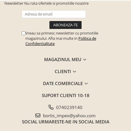
Newsletter
Nu rata ofertele si promotiile noastre
Seturi mobilier birou complet
Camera copiilor
Birouri camera copilului
Canapele copii
Vreau sa primesc newsletter cu promotiile
magazinului. Afla mai multe in
Politica de
Fotolii
Confidentialitate
Paturi pentru copii
Paturi supraetajate
MAGAZINUL MEU
Covoare
CLIENTI
COVOARE CLASICE
COVOARE PUFOASE(SHAGGY)FIR
DATE COMERCIALE
LUNG
SUPORT CLIENTI
10-18
Mobilier Gradina
Banci gradina si terasa
0740239140
Mese gradina
bortis_impex@yahoo.com
SOCIAL
URMARESTE-NE IN SOCIAL MEDIA
Scaune de gradina