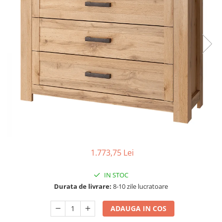
Scaune living/dining
Set mobilier Living
Seturi masa +scaune dining
Tabureti
Bucatarie
Suporturi si tavi
Chiuvete bucatarie
Mese bucatarie /dining
Mobilier/seturi de bucatarie
Scaune bucatarie
1.773,75 Lei
Scaune din lemn
IN STOC
Dormitor
Durata de livrare:
8-10 zile lucratoare
Comode
Comode lux-ultramoderne
ADAUGA IN COS