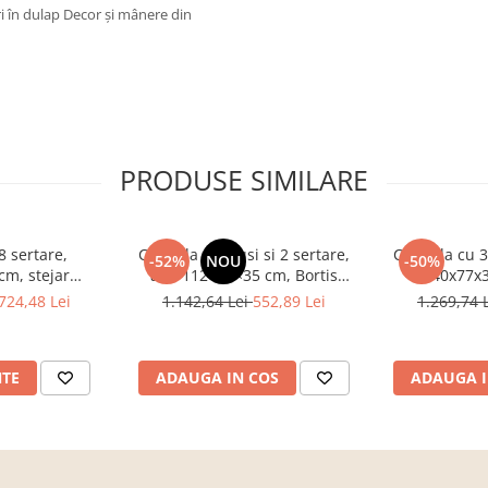
ri în dulap Decor şi mânere din
PRODUSE SIMILARE
 sertare,
Comoda cu 3 usi si 2 sertare,
Comoda cu 3 s
-52%
NOU
-50%
cm, stejar
alb, 112×82×35 cm, Bortis
140x77x3
u hol, living,
Impex
sonoma/alb
724,48 Lei
1.142,64 Lei
552,89 Lei
1.269,74 
, Bortis Impex
NTE
ADAUGA IN COS
ADAUGA I