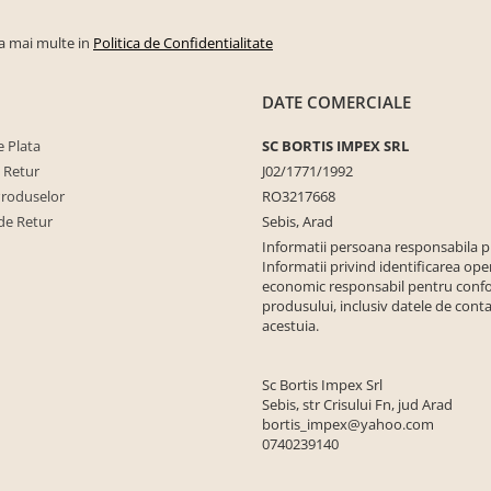
la mai multe in
Politica de Confidentialitate
DATE COMERCIALE
 Plata
SC BORTIS IMPEX SRL
e Retur
J02/1771/1992
Produselor
RO3217668
de Retur
Sebis, Arad
Informatii persoana responsabila 
Informatii privind identificarea ope
economic responsabil pentru conf
produsului, inclusiv datele de conta
acestuia.
Sc Bortis Impex Srl
Sebis, str Crisului Fn, jud Arad
bortis_impex@yahoo.com
0740239140