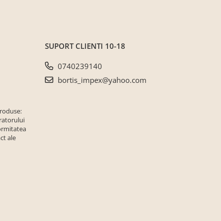
SUPORT CLIENTI
10-18
0740239140
bortis_impex@yahoo.com
produse:
ratorului
ormitatea
ct ale