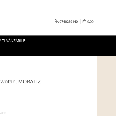
0740239140
0,00
-ȚI VÂNZĂRILE
r wotan, MORATIZ
oare