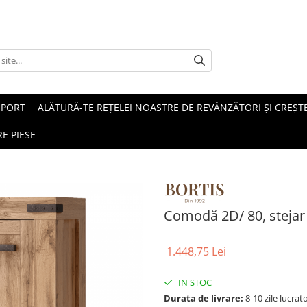
SPORT
ALĂTURĂ-TE REȚELEI NOASTRE DE REVÂNZĂTORI ȘI CREȘTE
E PIESE
Comodă 2D/ 80, steja
1.448,75 Lei
IN STOC
Durata de livrare:
8-10 zile lucrat