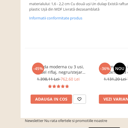
Dulapuri haine si Sifoniere
materialului: 1,6 - 2,2 cm Cu două uşi Un dulap Există raftu
plastic Uşă din MDF Livrată dezasamblată
Masute de toaleta
Informatii conformitate produs
Noptiere dormitor
Paturi cu saltea inclusa(pachet
promo)
Paturi de 1 persoana
Paturi lemn & pal
Paturi metalice
Comoda moderna cu 3 usi,
Comoda cu 8
-45%
-36%
NOU
Paturi tapitate
model riflaj, negru/stejar
120x100x33 
Saltele
artisan, 120x88x44 cm, Bortis
sonoma/alb, pentr
1.398,11 Lei
762,60 Lei
1.131,20 Lei
impex
dormitor, birou
Seturi dormitoare complete
Suporturi saltea/Somiere/Gratii
ADAUGA IN COS
VEZI VARIA
pentru pat
Mobilier Hol/Cuiere
Banci pentru asteptare
Newsletter
Nu rata ofertele si promotiile noastre
Colectia casmir -seturi