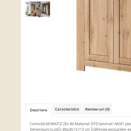
Scaune living/dining
Set mobilier Living
Seturi masa +scaune dining
Tabureti
Bucatarie
Suporturi si tavi
Chiuvete bucatarie
Mese bucatarie /dining
Mobilier/seturi de bucatarie
Scaune bucatarie
Scaune din lemn
Dormitor
Caracteristici
Review-uri
(0)
Descriere
Comode
Comode lux-ultramoderne
Comodă MORATIZ 2D/ 80 Material: DTD laminat/ MDF/ plast
Dimensiuni (LxlxÎ): 80x40,1x112 cm Înălţimea picioarelor 