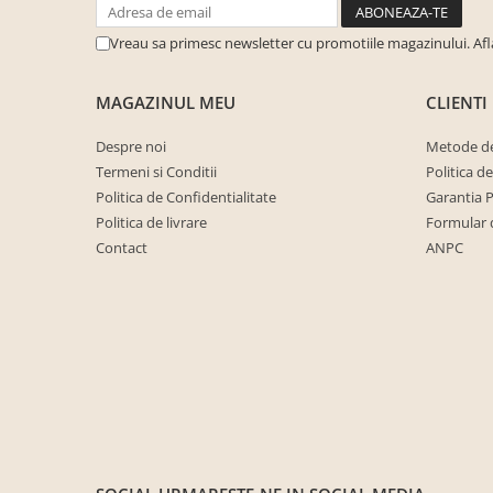
cuiere/mobila hol Rai casmir
Vreau sa primesc newsletter cu promotiile magazinului. Af
Pantofare Hol
Set mobilier Hol modern cu
MAGAZINUL MEU
CLIENTI
panouri tapitate
Seturi hol cuiere
Despre noi
Metode de
Termeni si Conditii
Politica d
Mobilier Birou
Politica de Confidentialitate
Garantia 
Fotolii
Politica de livrare
Formular 
Birouri
Contact
ANPC
Birouri pe colt
Canapele birou
Dulapuri birou/bibliorafturi
Mese birou
rafturi/etajere carti
Scaune Birou
Scaune conferinta-vizitator