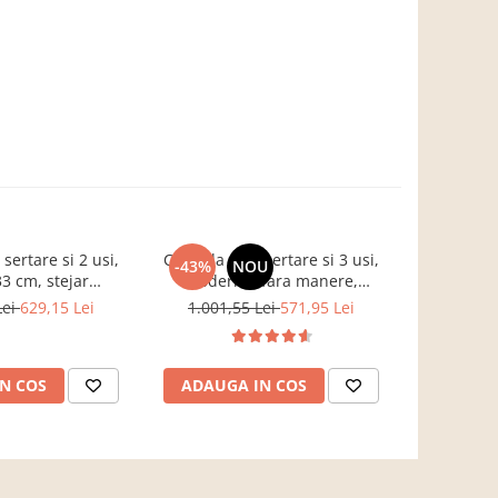
ertare si 2 usi,
Comoda cu 3 sertare si 3 usi,
Mobila ca
-43%
NOU
-37%
3 cm, stejar
moderna, fara manere,
push ope
, Bortis impex
120x85x33 cm, stejar sonoma,
suspendat
Lei
629,15 Lei
1.001,55 Lei
571,95 Lei
3.068,7
pentru living, dormitor, hol,
160cm 
Bortis Impex
adancime , 
gri/stejar r
N COS
ADAUGA IN COS
ADAUG
secu