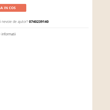
A IN COS
i nevoie de ajutor?
0740239140
informatii