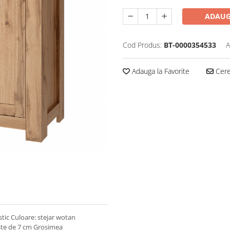
ADAUG
Cod Produs:
BT-0000354533
A
Adauga la Favorite
Cere 
ic Culoare: stejar wotan
este de 7 cm Grosimea