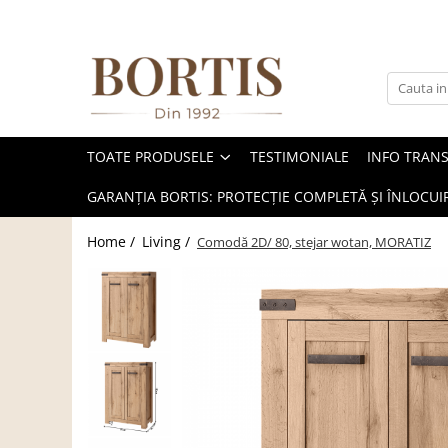
Toate Produsele
Living
Fotolii balansoar/relaxante
TOATE PRODUSELE
TESTIMONIALE
INFO TRAN
Canapele
Coltare/canapele in L
GARANȚIA BORTIS: PROTECȚIE COMPLETĂ ȘI ÎNLOCUIR
Comode
Home /
Living /
Comodă 2D/ 80, stejar wotan, MORATIZ
Comode lux-ultramoderne
Comode stil clasic/rustic
Fotolii
Fotolii extensibile
Masute de cafea
Mese sufragerie/dining
Rafturi/ etajere carti