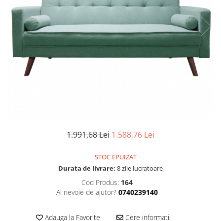
Seturi dormitoare complete
Set mobilier Living
Suporturi saltea/Somiere/Gratii
Seturi masa +scaune dining
pentru pat
Tabureti
1.991,68 Lei
1.588,76 Lei
STOC EPUIZAT
Durata de livrare:
8 zile lucratoare
Cod Produs:
164
Ai nevoie de ajutor?
0740239140
Adauga la Favorite
Cere informatii