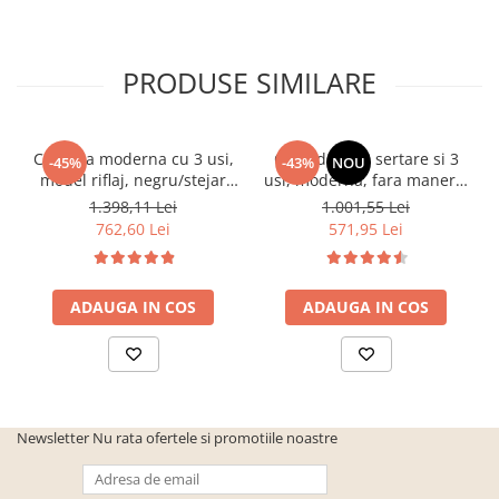
PRODUSE SIMILARE
Comoda moderna cu 3 usi,
Comoda cu 3 sertare si 3
-45%
-43%
NOU
model riflaj, negru/stejar
usi, moderna, fara manere,
artisan, 120x88x44 cm,
120x85x33 cm, stejar
1.398,11 Lei
1.001,55 Lei
Bortis impex
sonoma, pentru living,
762,60 Lei
571,95 Lei
dormitor, hol, Bortis Impex
ADAUGA IN COS
ADAUGA IN COS
Newsletter
Nu rata ofertele si promotiile noastre