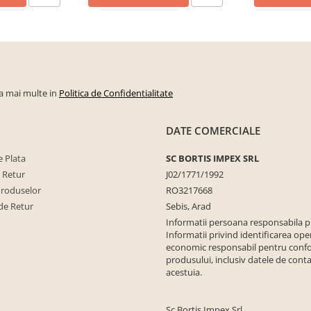
la mai multe in
Politica de Confidentialitate
DATE COMERCIALE
 Plata
SC BORTIS IMPEX SRL
e Retur
J02/1771/1992
Produselor
RO3217668
de Retur
Sebis, Arad
Informatii persoana responsabila 
Informatii privind identificarea ope
economic responsabil pentru conf
produsului, inclusiv datele de conta
acestuia.
Sc Bortis Impex Srl