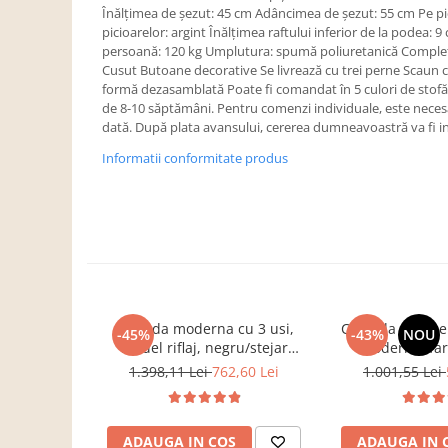
Dulapuri haine si Sifoniere
Înălţimea de şezut: 45 cm Adâncimea de şezut: 55 cm Pe pi
picioarelor: argint Înălţimea raftului inferior de la podea: 
Masute de toaleta
persoană: 120 kg Umplutura: spumă poliuretanică Complet 
Noptiere dormitor
Cusut Butoane decorative Se livrează cu trei perne Scaun c
formă dezasamblată Poate fi comandat în 5 culori de stofă 
Paturi cu saltea inclusa(pachet
de 8-10 săptămâni. Pentru comenzi individuale, este nece
promo)
dată. După plata avansului, cererea dumneavoastră va fi i
Paturi de 1 persoana
Informatii conformitate produs
Paturi lemn & pal
Paturi metalice
Paturi tapitate
Saltele
Seturi dormitoare complete
Comoda moderna cu 3 usi,
Comoda cu 3 ser
Suporturi saltea/Somiere/Gratii
-45%
-43%
NOU
model riflaj, negru/stejar
moderna, fa
pentru pat
artisan, 120x88x44 cm, Bortis
120x85x33 cm, s
1.398,11 Lei
762,60 Lei
1.001,55 Lei
Mobilier Hol/Cuiere
impex
pentru living, d
Bortis 
Banci pentru asteptare
Colectia casmir -seturi
ADAUGA IN COS
ADAUGA IN 