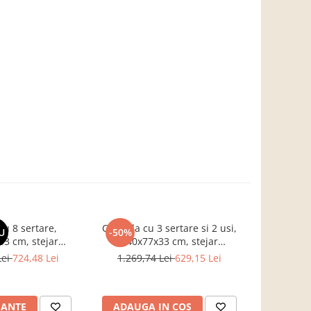
u 8 sertare,
Comoda cu 3 sertare si 2 usi,
Co
U
-50%
-22%
3 cm, stejar
140x77x33 cm, stejar
hol/living/
entru hol, living,
sonoma/alb, Bortis impex
stejar 
Lei
724,48 Lei
1.269,74 Lei
629,15 Lei
1.201,
ou, Bortis Impex
cm,
IANTE
ADAUGA IN COS
ADAUG