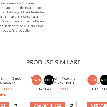
cioare metalice Culoarea
9 cm Capacitate de încărcare pe
tapiţat Elegant Lux Chesterfield
u fermoar uscat Se livrează în
Velvet, cu un termen de livrare
sar un depozit de 10% din suma
ntrodusă în producţie.
PRODUSE SIMILARE
tare si 3 usi,
Comoda cu 3 usi si 2 sertare,
Comoda c
-52%
NOU
-36%
NO
ra manere,
alb, 112×82×35 cm, Bortis
120x100x3
tejar sonoma,
Impex
sonoma/alb, p
571,95 Lei
1.142,64 Lei
552,89 Lei
1.131,20 
ormitor, hol,
dormitor, bir
Impex
COS
ADAUGA IN COS
VEZI VAR