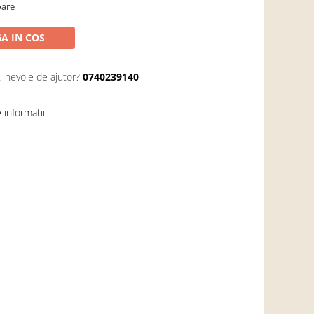
oare
A IN COS
i nevoie de ajutor?
0740239140
informatii