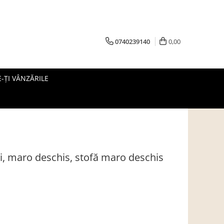
0740239140
0,00
-ȚI VÂNZĂRILE
i, maro deschis, stofă maro deschis