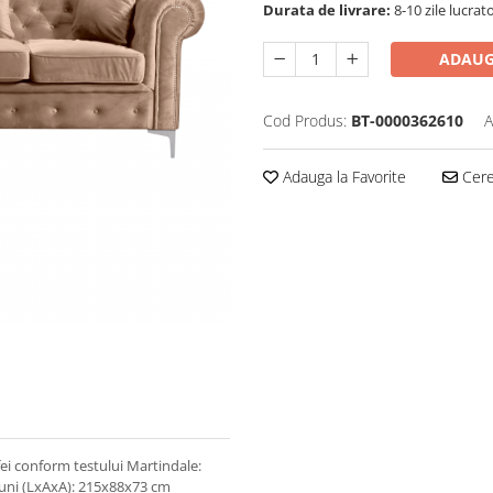
Durata de livrare:
8-10 zile lucrat
ADAUG
Cod Produs:
BT-0000362610
A
Adauga la Favorite
Cere 
ofei conform testului Martindale:
iuni (LxAxA): 215x88x73 cm