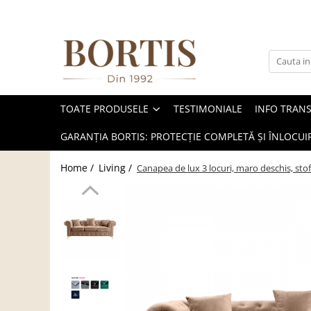
Toate Produsele
Living
Fotolii balansoar/relaxante
TOATE PRODUSELE
TESTIMONIALE
INFO TRAN
Canapele
Coltare/canapele in L
GARANȚIA BORTIS: PROTECȚIE COMPLETĂ ȘI ÎNLOCUIR
Comode
Home /
Living /
Canapea de lux 3 locuri, maro deschis, s
Comode lux-ultramoderne
Comode stil clasic/rustic
Fotolii
Fotolii extensibile
Masute de cafea
Mese sufragerie/dining
Rafturi/ etajere carti