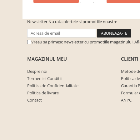
cuiere/mobila hol Rai casmir
Pantofare Hol
Newsletter
Nu rata ofertele si promotiile noastre
Set mobilier Hol modern cu
panouri tapitate
Seturi hol cuiere
Vreau sa primesc newsletter cu promotiile magazinului. Af
Mobilier Birou
Fotolii
MAGAZINUL MEU
CLIENTI
Birouri
Despre noi
Metode de
Birouri pe colt
Termeni si Conditii
Politica d
Politica de Confidentialitate
Garantia 
Canapele birou
Politica de livrare
Formular 
Dulapuri birou/bibliorafturi
Contact
ANPC
Mese birou
rafturi/etajere carti
Scaune Birou
Scaune conferinta-vizitator