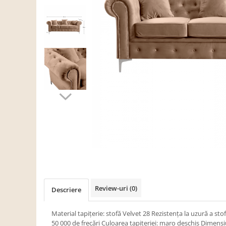
Scaune living/dining
Set mobilier Living
Seturi masa +scaune dining
Tabureti
Bucatarie
Suporturi si tavi
Chiuvete bucatarie
Mese bucatarie /dining
Mobilier/seturi de bucatarie
Scaune bucatarie
Scaune din lemn
Dormitor
Review-uri
(0)
Descriere
Comode
Comode lux-ultramoderne
Material tapiţerie: stofă Velvet 28 Rezistenţa la uzură a st
50 000 de frecări Culoarea tapiţeriei: maro deschis Dimens