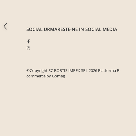
Seturi mobilier birou complet
Camera copiilor
Birouri camera copilului
SOCIAL
URMARESTE-NE IN SOCIAL MEDIA
Canapele copii
Fotolii
Paturi pentru copii
Paturi supraetajate
Covoare
©Copyright SC BORTIS IMPEX SRL 2026
Platforma E-
commerce by Gomag
COVOARE CLASICE
COVOARE PUFOASE(SHAGGY)FIR
LUNG
Mobilier Gradina
Banci gradina si terasa
Mese gradina
Scaune de gradina