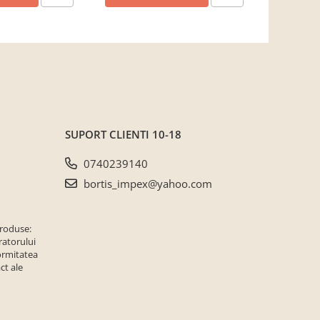
SUPORT CLIENTI
10-18
0740239140
bortis_impex@yahoo.com
produse:
ratorului
ormitatea
ct ale