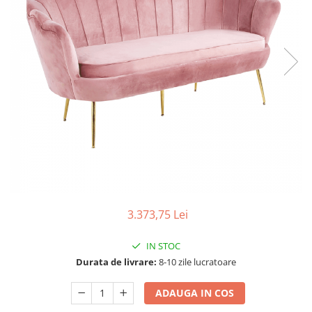
Scaune living/dining
Set mobilier Living
Seturi masa +scaune dining
Tabureti
Bucatarie
Suporturi si tavi
Chiuvete bucatarie
Mese bucatarie /dining
Mobilier/seturi de bucatarie
Scaune bucatarie
3.373,75 Lei
Scaune din lemn
IN STOC
Dormitor
Durata de livrare:
8-10 zile lucratoare
Comode
Comode lux-ultramoderne
ADAUGA IN COS