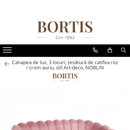
Toate Produsele
Living
Fotolii balansoar/relaxante
Canapele
Coltare/canapele in L
Canapea de lux, 3 locuri, ţesătură de catifea roz
Comode
/ crom auriu, stil Art-deco, NOBLIN
Comode lux-ultramoderne
Comode stil clasic/rustic
Fotolii
Fotolii extensibile
Masute de cafea
Mese sufragerie/dining
Rafturi/ etajere carti