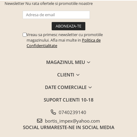
Newsletter
Nu rata ofertele si promotiile noastre
Seturi mobilier birou complet
Camera copiilor
Birouri camera copilului
Canapele copii
Vreau sa primesc newsletter cu promotiile
magazinului. Afla mai multe in
Politica de
Fotolii
Confidentialitate
Paturi pentru copii
Paturi supraetajate
MAGAZINUL MEU
Covoare
CLIENTI
COVOARE CLASICE
COVOARE PUFOASE(SHAGGY)FIR
DATE COMERCIALE
LUNG
SUPORT CLIENTI
10-18
Mobilier Gradina
Banci gradina si terasa
0740239140
Mese gradina
bortis_impex@yahoo.com
SOCIAL
URMARESTE-NE IN SOCIAL MEDIA
Scaune de gradina