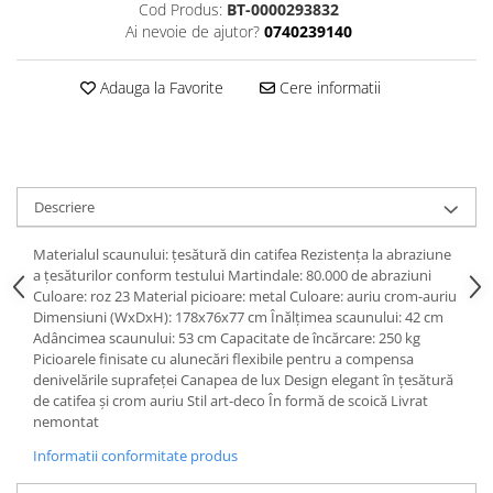
Dulapuri haine si Sifoniere
Cod Produs:
BT-0000293832
Ai nevoie de ajutor?
0740239140
Masute de toaleta
Noptiere dormitor
Adauga la Favorite
Cere informatii
Paturi cu saltea inclusa(pachet
promo)
Paturi de 1 persoana
Paturi lemn & pal
Descriere
Paturi metalice
Materialul scaunului: ţesătură din catifea Rezistenţa la abraziune
Paturi tapitate
a ţesăturilor conform testului Martindale: 80.000 de abraziuni
Culoare: roz 23 Material picioare: metal Culoare: auriu crom-auriu
Saltele
Dimensiuni (WxDxH): 178x76x77 cm Înălţimea scaunului: 42 cm
Seturi dormitoare complete
Adâncimea scaunului: 53 cm Capacitate de încărcare: 250 kg
Picioarele finisate cu alunecări flexibile pentru a compensa
Suporturi saltea/Somiere/Gratii
denivelările suprafeţei Canapea de lux Design elegant în ţesătură
pentru pat
de catifea şi crom auriu Stil art-deco În formă de scoică Livrat
nemontat
Mobilier Hol/Cuiere
Banci pentru asteptare
Informatii conformitate produs
Colectia casmir -seturi