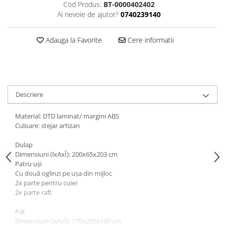
Cod Produs:
BT-0000402402
Ai nevoie de ajutor?
0740239140
Adauga la Favorite
Cere informatii
Descriere
Material: DTD laminat/ margini ABS
Culoare: stejar artizan
Dulap
Dimensiuni (lxAxÎ): 200x65x203 cm
Patru uşi
Cu două oglinzi pe uşa din mijloc
2x parte pentru cuier
2x parte raft
Pat
Dimensiuni (lxAxÎ): 170x205x100 cm