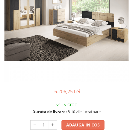
Seturi dormitoare complete
Set mobilier Living
Suporturi saltea/Somiere/Gratii
Seturi masa +scaune dining
pentru pat
Tabureti
6.206,25 Lei
IN STOC
Durata de livrare:
8-10 zile lucratoare
ADAUGA IN COS