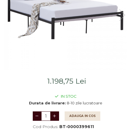
Saltele
Scaune living/dining
Seturi dormitoare
Set mobilier Living
complete
Seturi masa +scaune
Suporturi
dining
saltea/Somiere/Gratii
Tabureti
pentru pat
1.198,75 Lei
IN STOC
Durata de livrare:
8-10 zile lucratoare
ADAUGA IN COS
Cod Produs:
BT-0000399611