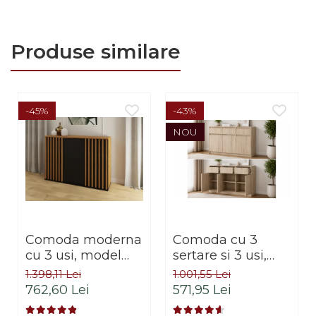
Produse similare
-45%
-43%
NOU
Comoda moderna
Comoda cu 3
cu 3 usi, model
sertare si 3 usi,
riflaj, negru/stejar
moderna, fara
1.398,11 Lei
1.001,55 Lei
artisan, 120x88x44
manere,
762,60 Lei
571,95 Lei
cm, Bortis impex
120x85x33 cm,