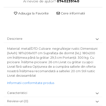
Ai nevoie de ajutor?
0740239140
Adauga la Favorite
Cere informatii
Descriere
Material: metal/DTD Culoare: negru/stejar rustic Dimensiuni
(lxAxh): 187x206x107 cm Suprafaţa de dormit (lxL): 180x200
cm Înălţimea până la grătar: 29,5 cm Portanţă: 300 kg. Cu
picioare. Înălţime picioare: 26 cm Livrat cu grătar cu şipci
Livrat fără saltea Opţiunea de a cumpăra saltele din oferta
noastră Înălţimea recomandată a saltelei: 20 cm Stil rustic
Livrat dezasamblat
Informatii conformitate produs
Caracteristici
Review-uri
(0)