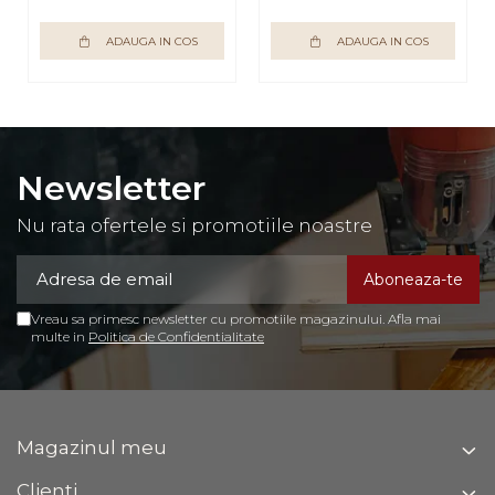
stejar sonoma,
pentru living,
ADAUGA IN COS
ADAUGA IN COS
dormitor, hol,
Bortis Impex
Newsletter
Nu rata ofertele si promotiile noastre
Vreau sa primesc newsletter cu promotiile magazinului. Afla mai
multe in
Politica de Confidentialitate
Magazinul meu
Clienti