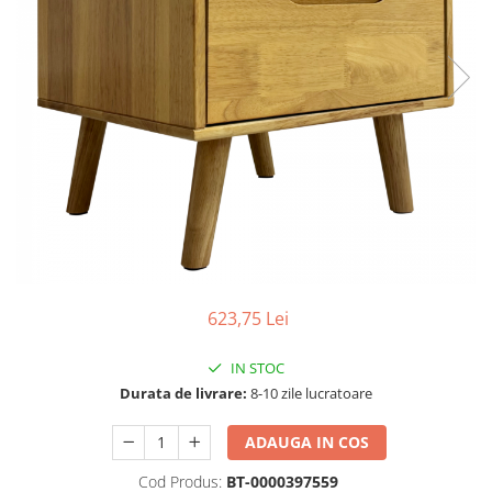
Seturi dormitoare complete
Set mobilier Living
Suporturi saltea/Somiere/Gratii
Seturi masa +scaune dining
pentru pat
Tabureti
623,75 Lei
IN STOC
Durata de livrare:
8-10 zile lucratoare
ADAUGA IN COS
Cod Produs:
BT-0000397559