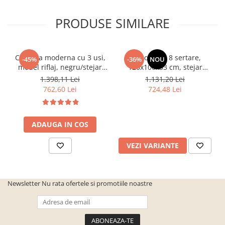
PRODUSE SIMILARE
Comoda moderna cu 3 usi,
Comoda cu 8 sertare,
-45%
-36%
NOU
model riflaj, negru/stejar
120x100x33 cm, stejar
artisan, 120x88x44 cm,
sonoma/alb, pentru hol,
1.398,11 Lei
1.131,20 Lei
Bortis impex
living, dormitor, birou,
762,60 Lei
724,48 Lei
Bortis Impex
ADAUGA IN COS
VEZI VARIANTE
Newsletter
Nu rata ofertele si promotiile noastre