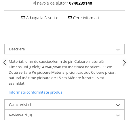
Ai nevoie de ajutor?
0740239140
Adauga la Favorite
Cere informatii
Descriere
Material: lemn de cauciuc/lemn de pin Culoare: naturală
Dimensiuni (Lxlxh): 43x40,5x48 cm Înălţimea noptierei: 33 cm
Două sertare Pe picioare Material picior: cauciuc Culoare picior:
natural Înălţime picioarelor: 15 cm Mânere frezate Livrat
asamblat
Informatii conformitate produs
Caracteristici
Review-uri
(0)