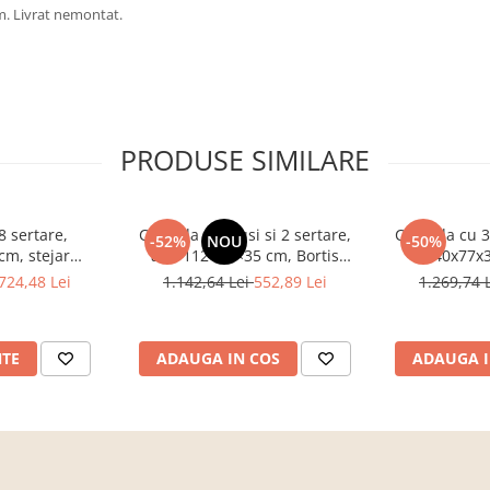
cm. Livrat nemontat.
PRODUSE SIMILARE
 sertare,
Comoda cu 3 usi si 2 sertare,
Comoda cu 3 s
-52%
NOU
-50%
cm, stejar
alb, 112×82×35 cm, Bortis
140x77x3
u hol, living,
Impex
sonoma/alb
724,48 Lei
1.142,64 Lei
552,89 Lei
1.269,74 
, Bortis Impex
NTE
ADAUGA IN COS
ADAUGA I