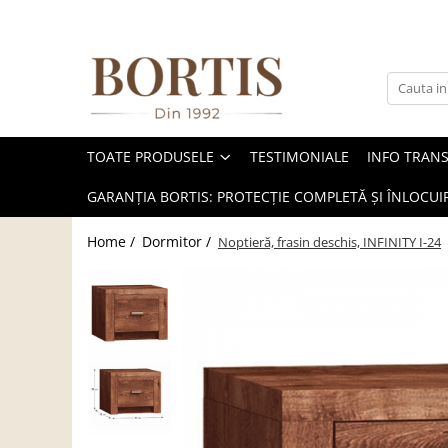
Toate Produsele
Living
Fotolii balansoar/relaxante
TOATE PRODUSELE
TESTIMONIALE
INFO TRAN
Canapele
Coltare/canapele in L
GARANȚIA BORTIS: PROTECȚIE COMPLETĂ ȘI ÎNLOCUIR
Comode
Home /
Dormitor /
Noptieră, frasin deschis, INFINITY I-24
Comode lux-ultramoderne
Comode stil clasic/rustic
Fotolii
Fotolii extensibile
Masute de cafea
Mese sufragerie/dining
Rafturi/ etajere carti