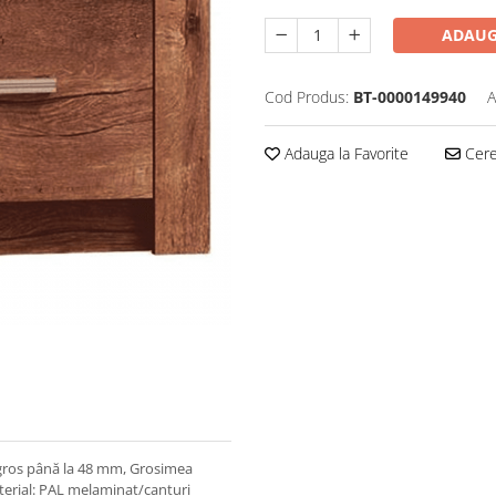
ADAUG
Cod Produs:
BT-0000149940
A
Adauga la Favorite
Cere 
 gros până la 48 mm, Grosimea
terial: PAL melaminat/canturi