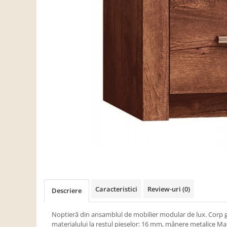
Scaune living/dining
Set mobilier Living
Seturi masa +scaune dining
Tabureti
Bucatarie
Suporturi si tavi
Chiuvete bucatarie
Mese bucatarie /dining
Mobilier/seturi de bucatarie
Scaune bucatarie
Scaune din lemn
Dormitor
Caracteristici
Review-uri
(0)
Descriere
Comode
Comode lux-ultramoderne
Noptieră din ansamblul de mobilier modular de lux. Corp
materialului la restul pieselor: 16 mm, mânere metalice Ma