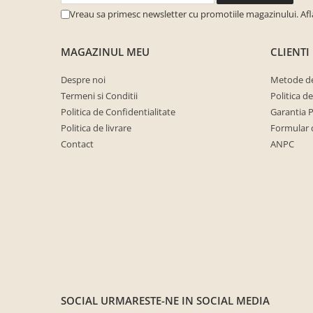
cuiere/mobila hol Rai casmir
Vreau sa primesc newsletter cu promotiile magazinului. Af
Pantofare Hol
MAGAZINUL MEU
CLIENTI
Set mobilier Hol modern cu
panouri tapitate
Despre noi
Metode de
Seturi hol cuiere
Termeni si Conditii
Politica d
Mobilier Birou
Politica de Confidentialitate
Garantia 
Fotolii
Politica de livrare
Formular 
Contact
ANPC
Birouri
Birouri pe colt
Canapele birou
Dulapuri birou/bibliorafturi
Mese birou
rafturi/etajere carti
Scaune Birou
SOCIAL
URMARESTE-NE IN SOCIAL MEDIA
Scaune conferinta-vizitator