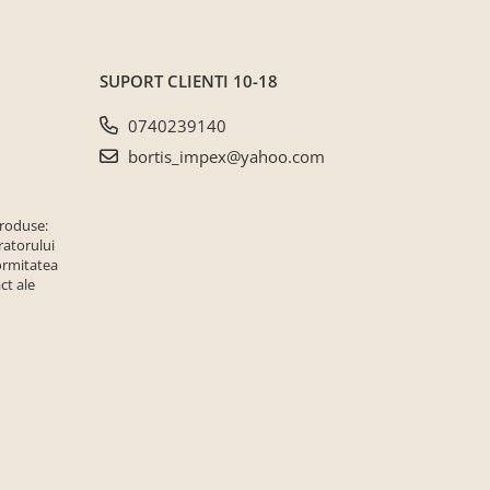
SUPORT CLIENTI
10-18
0740239140
bortis_impex@yahoo.com
produse:
ratorului
ormitatea
ct ale