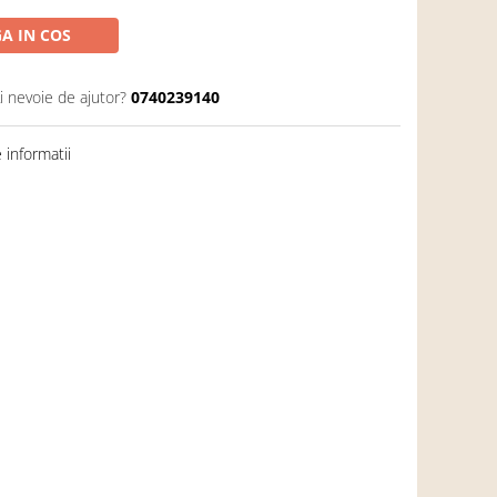
A IN COS
i nevoie de ajutor?
0740239140
informatii