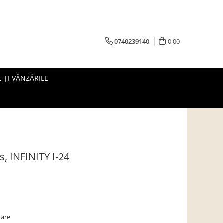
0740239140
0,00
-ȚI VÂNZĂRILE
s, INFINITY I-24
oare