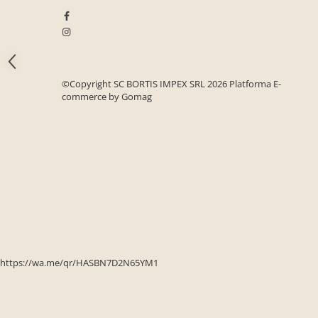
Seturi mobilier birou complet
Camera copiilor
Birouri camera copilului
Canapele copii
©Copyright SC BORTIS IMPEX SRL 2026
Platforma E-
Fotolii
commerce by Gomag
Paturi pentru copii
Paturi supraetajate
Covoare
COVOARE CLASICE
COVOARE PUFOASE(SHAGGY)FIR
LUNG
Mobilier Gradina
Banci gradina si terasa
https://wa.me/qr/HASBN7D2N65YM1
Mese gradina
Scaune de gradina