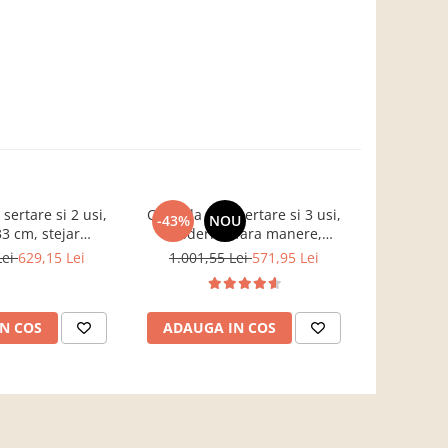
ertare si 2 usi,
Comoda cu 3 sertare si 3 usi,
Pat ta
-43%
NOU
-27%
3 cm, stejar
moderna, fara manere,
depozitar
, Bortis impex
120x85x33 cm, stejar sonoma,
nasturi ma
Lei
629,15 Lei
1.001,55 Lei
571,95 Lei
3.750,00 L
pentru living, dormitor, hol,
Bortis Impex
N COS
ADAUGA IN COS
VEZI 