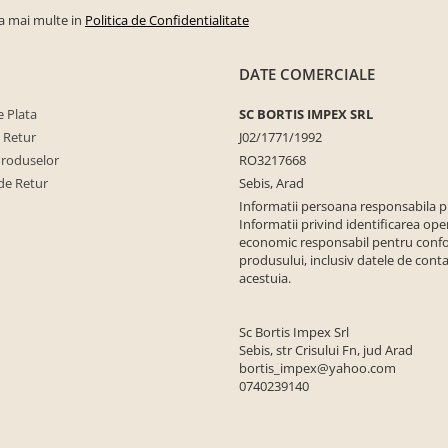
la mai multe in
Politica de Confidentialitate
DATE COMERCIALE
 Plata
SC BORTIS IMPEX SRL
e Retur
J02/1771/1992
Produselor
RO3217668
de Retur
Sebis, Arad
Informatii persoana responsabila 
Informatii privind identificarea ope
economic responsabil pentru conf
produsului, inclusiv datele de conta
acestuia.
Sc Bortis Impex Srl
Sebis, str Crisului Fn, jud Arad
bortis_impex@yahoo.com
0740239140