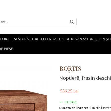
SPORT
ALĂTURĂ-TE REȚELEI NOASTRE DE REVÂNZĂTORI ȘI CREȘTE
E PIESE
Noptieră, frasin deschi
586,25 Lei
IN STOC
Durata de livrare:
8-10 zile lucrat