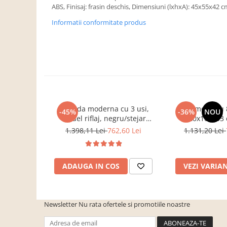
Dulapuri haine si Sifoniere
ABS, Finisaj: frasin deschis, Dimensiuni (lxhxA): 45x55x42 
Masute de toaleta
Informatii conformitate produs
Noptiere dormitor
Paturi cu saltea inclusa(pachet
promo)
Paturi de 1 persoana
Paturi lemn & pal
Paturi metalice
Comoda moderna cu 3 usi,
Comoda cu 8
-45%
-36%
NOU
model riflaj, negru/stejar
120x100x33 
Paturi tapitate
artisan, 120x88x44 cm, Bortis
sonoma/alb, pentr
1.398,11 Lei
762,60 Lei
1.131,20 Lei
Saltele
impex
dormitor, birou
Seturi dormitoare complete
ADAUGA IN COS
VEZI VARIA
Suporturi saltea/Somiere/Gratii
pentru pat
Mobilier Hol/Cuiere
Newsletter
Nu rata ofertele si promotiile noastre
Banci pentru asteptare
Colectia casmir -seturi