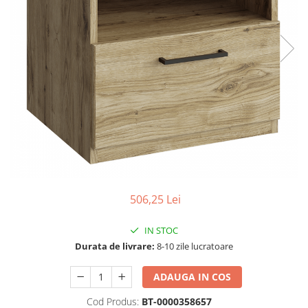
Seturi dormitoare complete
Set mobilier Living
Suporturi saltea/Somiere/Gratii
Seturi masa +scaune dining
pentru pat
Tabureti
506,25 Lei
IN STOC
Durata de livrare:
8-10 zile lucratoare
ADAUGA IN COS
Cod Produs:
BT-0000358657