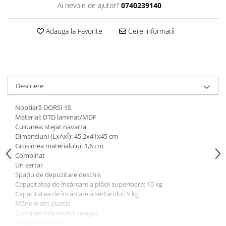
Ai nevoie de ajutor?
0740239140
Adauga la Favorite
Cere informatii
Descriere
Noptieră DORSI 1S
Material: DTD laminat/MDF
Culoarea: stejar navarra
Dimensiuni (LxAxÎ): 45,2x41x45 cm
Grosimea materialului: 1,6 cm
Combinat
Un sertar
Spaţiu de depozitare deschis
Capacitatea de încărcare a plăcii superioare: 10 kg
Capacitatea de încărcare a sertarului: 5 kg
Mânere din plastic
Culoarea mânerului: neagră
Design modern