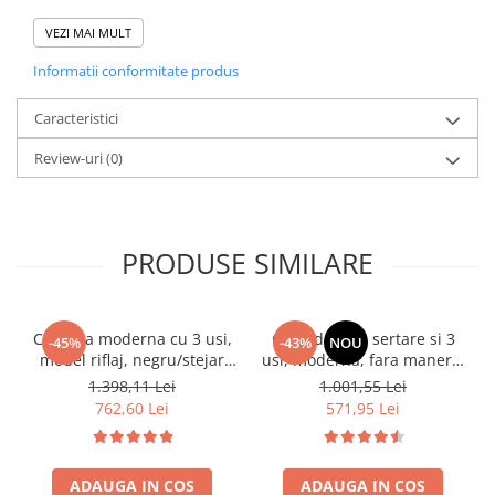
Livrat în formă dezasamblată
VEZI MAI MULT
Informatii conformitate produs
Caracteristici
Review-uri
(0)
PRODUSE SIMILARE
Comoda moderna cu 3 usi,
Comoda cu 3 sertare si 3
-45%
-43%
NOU
model riflaj, negru/stejar
usi, moderna, fara manere,
artisan, 120x88x44 cm,
120x85x33 cm, stejar
1.398,11 Lei
1.001,55 Lei
Bortis impex
sonoma, pentru living,
762,60 Lei
571,95 Lei
dormitor, hol, Bortis Impex
ADAUGA IN COS
ADAUGA IN COS