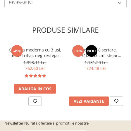
Review-uri
(0)
PRODUSE SIMILARE
Comoda moderna cu 3 usi,
Comoda cu 8 sertare,
-45%
-36%
NOU
model riflaj, negru/stejar
120x100x33 cm, stejar
artisan, 120x88x44 cm,
sonoma/alb, pentru hol,
1.398,11 Lei
1.131,20 Lei
Bortis impex
living, dormitor, birou,
762,60 Lei
724,48 Lei
Bortis Impex
ADAUGA IN COS
VEZI VARIANTE
Newsletter
Nu rata ofertele si promotiile noastre