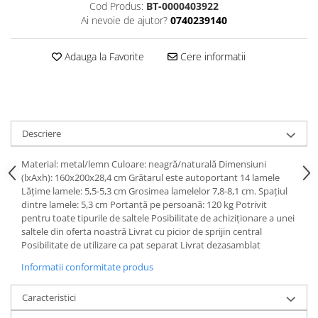
Cod Produs:
BT-0000403922
Ai nevoie de ajutor?
0740239140
Adauga la Favorite
Cere informatii
Descriere
Material: metal/lemn Culoare: neagră/naturală Dimensiuni
(lxAxh): 160x200x28,4 cm Grătarul este autoportant 14 lamele
Lăţime lamele: 5,5-5,3 cm Grosimea lamelelor 7,8-8,1 cm. Spaţiul
dintre lamele: 5,3 cm Portanţă pe persoană: 120 kg Potrivit
pentru toate tipurile de saltele Posibilitate de achiziţionare a unei
saltele din oferta noastră Livrat cu picior de sprijin central
Posibilitate de utilizare ca pat separat Livrat dezasamblat
Informatii conformitate produs
Caracteristici