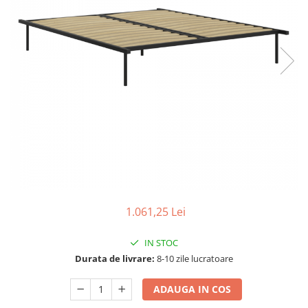
Seturi dormitoare complete
Set mobilier Living
Suporturi saltea/Somiere/Gratii
Seturi masa +scaune dining
pentru pat
Tabureti
1.061,25 Lei
IN STOC
Durata de livrare:
8-10 zile lucratoare
ADAUGA IN COS