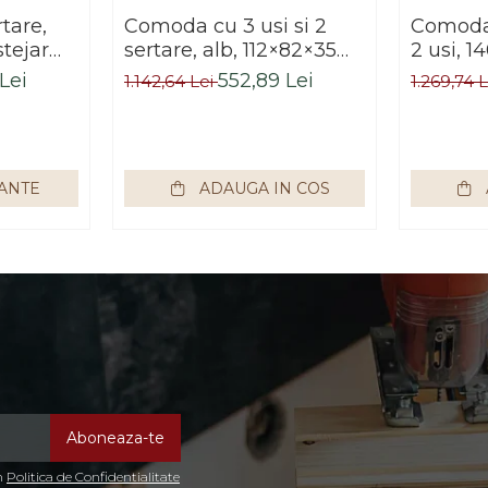
tare,
Comoda cu 3 usi si 2
Comoda 
tejar
sertare, alb, 112×82×35
2 usi, 
ru hol,
cm, Bortis Impex
stejar 
Lei
552,89 Lei
1.142,64 Lei
1.269,74 
birou,
Bortis 
IANTE
ADAUGA IN COS
in
Politica de Confidentialitate