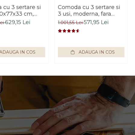
cu 3 sertare si
Comoda cu 3 sertare si
140x77x33 cm,
3 usi, moderna, fara
sonoma/alb,
manere, 120x85x33 cm,
629,15 Lei
571,95 Lei
Lei
1.001,55 Lei
impex
stejar sonoma, pentru
living, dormitor, hol,
Bortis Impex
ADAUGA IN COS
ADAUGA IN COS