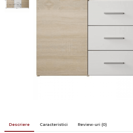
Rafturi/ etajere carti
Scaune living/dining
Set mobilier Living
Seturi masa +scaune
dining
Tabureti
Bucatarie
Suporturi si tavi
Chiuvete bucatarie
Mese bucatarie /dining
Mobilier/seturi de bucatarie
Scaune bucatarie
Scaune din lemn
Descriere
Caracteristici
Review-uri
(0)
Dormitor