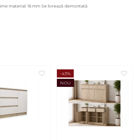
osime material: 16 mm Se livrează demontată.
-43%
NOU