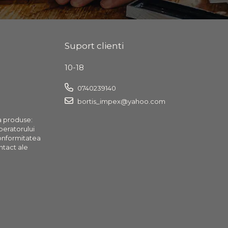
Suport clienti
10-18
0740239140
bortis_impex@yahoo.com
a produse:
operatorului
onformitatea
ntact ale