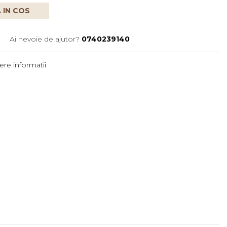
 IN COS
Ai nevoie de ajutor?
0740239140
re informatii