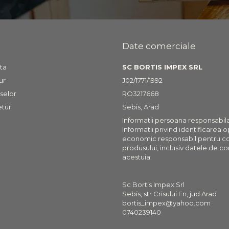
Date comerciale
ta
SC BORTIS IMPEX SRL
ur
J02/1771/1992
selor
RO3217668
etur
Sebis, Arad
Informatii persoana responsabil
Informatii privind identificarea 
economic responsabil pentru c
produsului, inclusiv datele de co
acestuia.
Sc Bortis Impex Srl
Sebis, str Crisului Fn, jud Arad
bortis_impex@yahoo.com
0740239140