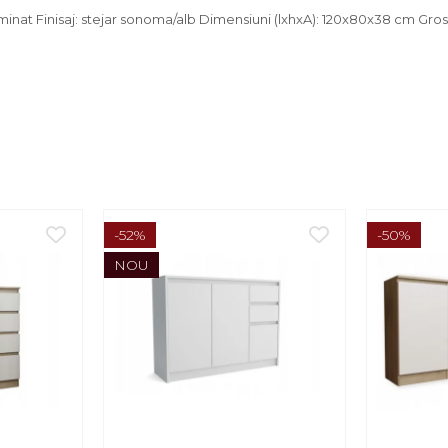
minat Finisaj: stejar sonoma/alb Dimensiuni (lxhxA): 120x80x38 cm Gr
-52%
-50%
NOU