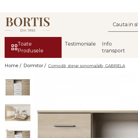
Toate Produsele
Living
Fotolii balansoar/relaxante
Toate
Testimoniale
Info
Produsele
transport
Canapele
Coltare/canapele in L
Home /
Dormitor /
Comodă, stejar sonoma/alb, GABRIELA
Comode
Comode lux-ultramoderne
Comode stil clasic/rustic
Fotolii
Fotolii extensibile
Masute de cafea
Mese sufragerie/dining