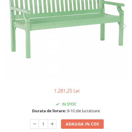
Seturi dormitoare complete
Set mobilier Living
Suporturi saltea/Somiere/Gratii
Seturi masa +scaune dining
pentru pat
Tabureti
1.281,25 Lei
IN STOC
Durata de livrare:
8-10 zile lucratoare
ADAUGA IN COS