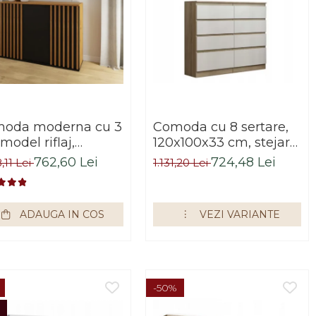
oda moderna cu 3
Comoda cu 8 sertare,
 model riflaj,
120x100x33 cm, stejar
u/stejar artisan,
sonoma/alb, pentru
762,60 Lei
724,48 Lei
,11 Lei
1.131,20 Lei
x88x44 cm, Bortis
hol, living, dormitor,
ex
birou, Bortis Impex
ADAUGA IN COS
VEZI VARIANTE
-50%