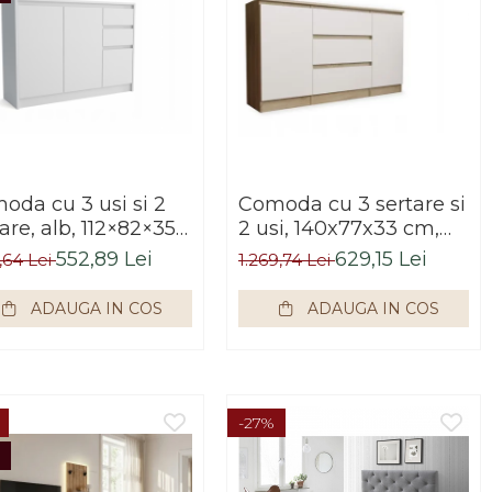
oda cu 3 usi si 2
Comoda cu 3 sertare si
are, alb, 112×82×35
2 usi, 140x77x33 cm,
 Bortis Impex
stejar sonoma/alb,
552,89 Lei
629,15 Lei
2,64 Lei
1.269,74 Lei
Bortis impex
ADAUGA IN COS
ADAUGA IN COS
-27%