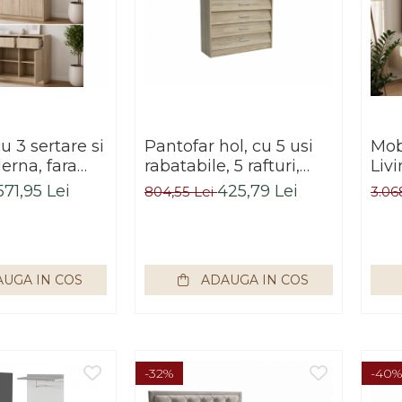
 3 sertare si
Pantofar hol, cu 5 usi
Mob
erna, fara
rabatabile, 5 rafturi,
Liv
20x85x33 cm,
90x87x33 cm, stejar
pri
571,95 Lei
425,79 Lei
804,55 Lei
3.06
noma, pentru
sonoma
sus
mitor, hol,
lun
pex
ina
adan
UGA IN COS
ADAUGA IN COS
per
gri/
raft
Bort
-32%
-40