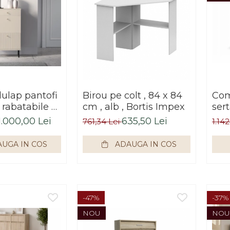
dulap pantofi
Birou pe colt , 84 x 84
Com
 rabatabile si
cm , alb , Bortis Impex
sert
 crem casmir,
cm,
1.000,00 Lei
635,50 Lei
761,34 Lei
1.14
asmir , 98x
 usa mdf cu
UGA IN COS
ADAUGA IN COS
aj, picioare
oni auriu,
-47%
-37%
NOU
NOU