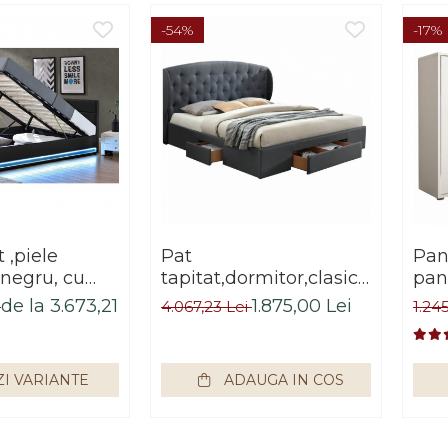
-54%
-17%
t ,piele
Pat
Pan
 negru, cu
tapitat,dormitor,clasic/vintage,s
pan
a si somiera
gri,cu 3 sertare ,suport
inc
de la 3.673,21
1.875,00 Lei
i
4.067,23 Lei
1.24
a
saltea inclus,Bortis
Imp
rtis Impex
ZI VARIANTE
ADAUGA IN COS