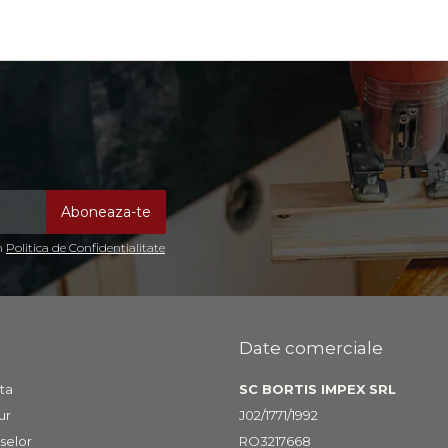
in
Politica de Confidentialitate
Date comerciale
ta
SC BORTIS IMPEX SRL
ur
J02/1771/1992
selor
RO3217668