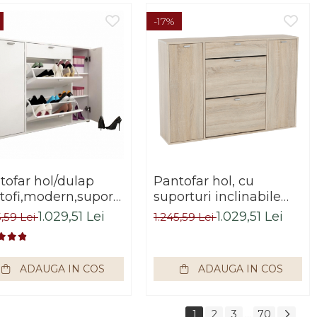
-17%
tofar hol/dulap
Pantofar hol, cu
tofa
tofi,modern,suporturi
suporturi inclinabile
linabile,alb,120x85x28cm,Bortis
pantofi, sertar ,stejar
1.029,51 Lei
1.029,51 Lei
5,59 Lei
1.245,59 Lei
ex
sonoma,practic/modern,B
ADAUGA IN COS
ADAUGA IN COS
1
2
3
70
...