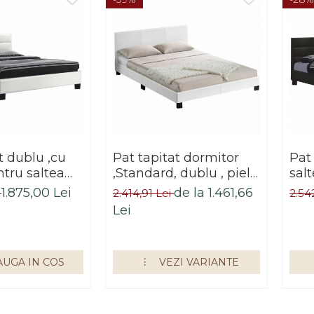
t dublu ,cu
Pat tapitat dormitor
Pat 
ntru saltea
,Standard, dublu , piele
salt
iele
ecologica alb
nea
1.875,00 Lei
de la 1.461,66
i
2.414,91 Lei
2.54
 alba,160x
,Bo
Lei
ortis Impex
UGA IN COS
VEZI VARIANTE