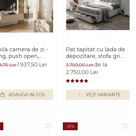
ila camera de zi -
Pat tapitat cu lada de
ing, push open,
depozitare, stofa gri
ndere perete
,tablie nasturi
1.937,50 Lei
de la
8,75 Lei
3.750,00 Lei
pendata, 220 cm
matlasata,Bortis Impex
2.750,00 Lei
gime x 160cm
ltime x 40 cm
cime , riflaj
ADAUGA IN COS
VEZI VARIANTE
ete, casmir
stejar riflat, cu
uri sticla securizata,
is
%
-51%