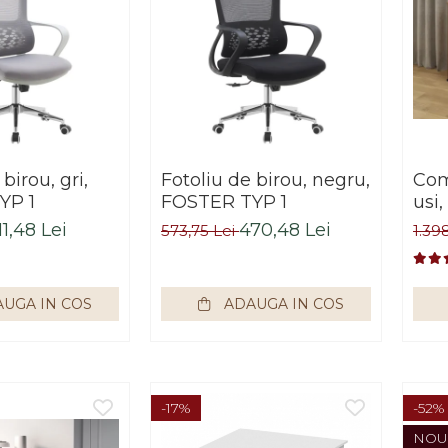
birou, gri,
Fotoliu de birou, negru,
Com
YP 1
FOSTER TYP 1
usi,
negr
11,48 Lei
470,48 Lei
573,75 Lei
1.398
120
imp
UGA IN COS
ADAUGA IN COS
-17%
-52%
NOU