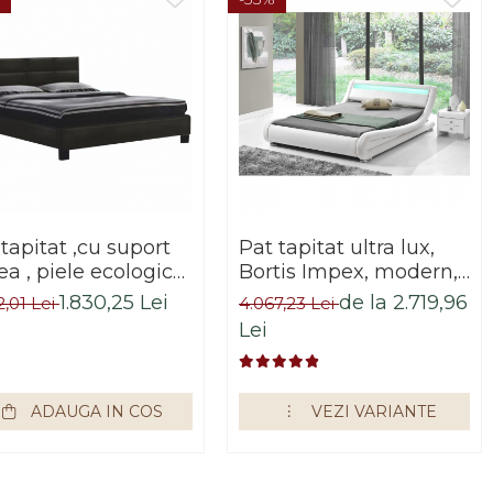
tapitat ,cu suport
Pat tapitat ultra lux,
ea , piele ecologica
Bortis Impex, modern,
gra 160 x 200 cm
alb, cu led
1.830,25 Lei
de la 2.719,96
2,01 Lei
4.067,23 Lei
rtis Impex
Lei
ADAUGA IN COS
VEZI VARIANTE