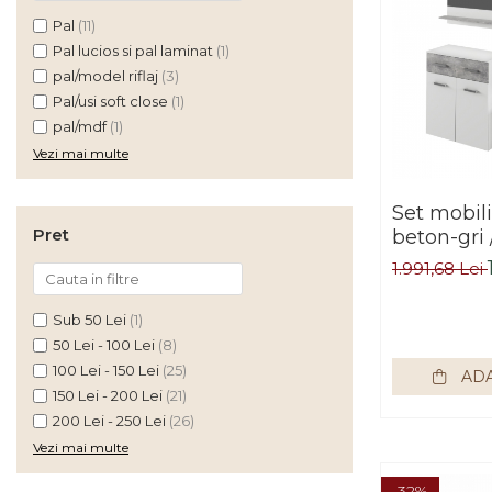
Pal
(11)
Mese birou
Pal lucios si pal laminat
(1)
rafturi/etajere carti
pal/model riflaj
(3)
Pal/usi soft close
(1)
Scaune Birou
pal/mdf
(1)
Scaune conferinta-vizitator
Vezi mai multe
Seturi mobilier birou
complet
Set mobilier H
Pret
beton-gri 
Camera copiilor
Bortis Im
Birouri camera copilului
1.991,68 Lei
Canapele copii
Sub 50 Lei
(1)
Fotolii
50 Lei - 100 Lei
(8)
100 Lei - 150 Lei
(25)
Paturi pentru copii
ADA
150 Lei - 200 Lei
(21)
Paturi supraetajate
200 Lei - 250 Lei
(26)
Covoare
Vezi mai multe
COVOARE CLASICE
-32%