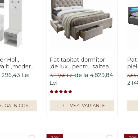
ol ,
Pat tapitat dormitor
Pat 
/alb ,modern,
,de lux , pentru saltea
pie
pex
180x200 cm, stofa
cm,
1.296,43 Lei
de la 4.829,84
7.117,65 Lei
3.55
gri,cu sertare si suport
inc
Lei
2.14
saltea inclus
UGA IN COS
VEZI VARIANTE
-39%
-28%