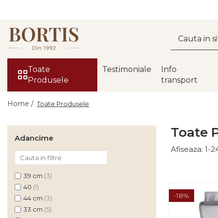
Toate Produsele
Living
Fotolii balansoar/relaxante
Toate
Testimoniale
Info
Produsele
transport
Canapele
Coltare/canapele in L
Home /
Toate Produsele
Comode
Toate 
Comode lux-ultramoderne
Adancime
Comode stil clasic/rustic
Afiseaza:
1-
2
Fotolii
39 cm
(3)
Fotolii extensibile
40
(1)
Masute de cafea
-18%
44 cm
(3)
Mese sufragerie/dining
33 cm
(5)