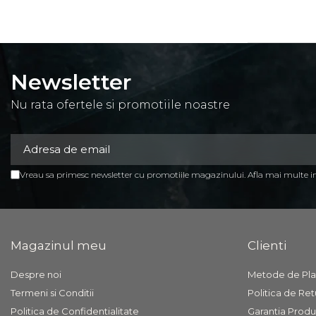
Mobilier Resigilat
Promotia saptamanii (extra
discount ) - %
Promotii lunare
Newsletter
Produse cu livrare in 24H
Mobilier clasic/rustic/vintage
Nu rata ofertele si promotiile noastre
Mobilier tapitat
Paturi tapitate dormitor
Toate Produsele
Vreau sa primesc newsletter cu promotiile magazinului. Afla mai multe 
Magazinul meu
Clienti
Despre noi
Metode de Pla
Termeni si Conditii
Politica de Ret
Politica de Confidentialitate
Garantia Produ