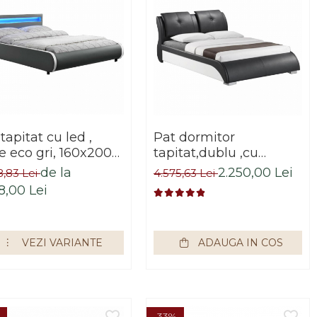
tapitat cu led ,
Pat dormitor
le eco gri, 160x200
tapitat,dublu ,cu
 cu suport saltea
tetiere, piele eco
de la
2.250,00 Lei
8,83 Lei
4.575,63 Lei
lus,Bortis Impex
neagra/alba, suport
8,00 Lei
saltea
inclus,160x200,Bortis
VEZI VARIANTE
ADAUGA IN COS
-33%