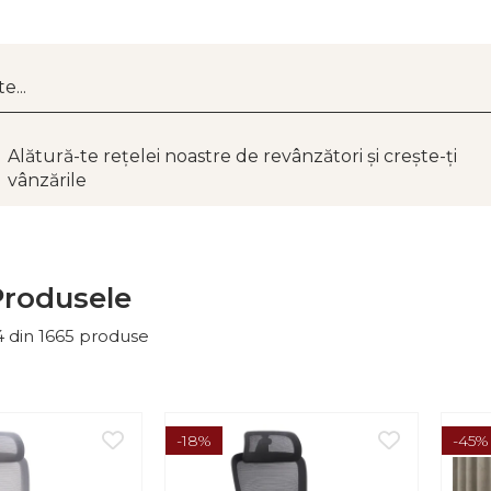
Alătură-te rețelei noastre de revânzători și crește-ți
vânzările
Produsele
4
din
1665
produse
-18%
-45%