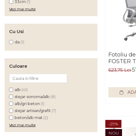
33cm
(1)
Rafturi/ etajere carti
Vezi mai multe
Scaune living/dining
Set mobilier Living
Cu Usi
Seturi masa +scaune
dining
da
(1)
Tabureti
Fotoliu de 
FOSTER T
Bucatarie
Culoare
5
Suporturi si tavi
623,75 Lei
Chiuvete bucatarie
Mese bucatarie /dining
alb
(41)
ADA
stejar sonoma/alb
(8)
Mobilier/seturi de bucatarie
alb/gri beton
(1)
Scaune bucatarie
stejar artisan/grafit
(7)
beton/alb mat
(2)
Scaune din lemn
-29%
Vezi mai multe
Dormitor
NOU