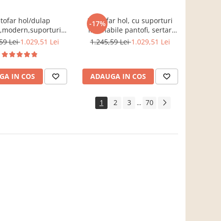
tofar hol/dulap
Pantofar hol, cu suporturi
-17%
i,modern,suporturi
inclinabile pantofi, sertar
le,alb,120x85x28cm,Bortis
,stejar
59 Lei
1.029,51 Lei
1.245,59 Lei
1.029,51 Lei
Impex
sonoma,practic/modern,Bortis
GA IN COS
ADAUGA IN COS
1
2
3
70
...