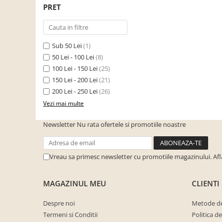
PRET
Seturi mobilier birou complet
Camera copiilor
Birouri camera copilului
Sub 50 Lei
(1)
Canapele copii
50 Lei - 100 Lei
(8)
Fotolii
100 Lei - 150 Lei
(25)
150 Lei - 200 Lei
(21)
Paturi pentru copii
200 Lei - 250 Lei
(26)
Paturi supraetajate
Vezi mai multe
Covoare
Newsletter
Nu rata ofertele si promotiile noastre
COVOARE CLASICE
COVOARE PUFOASE(SHAGGY)FIR
LUNG
Vreau sa primesc newsletter cu promotiile magazinului. Af
Mobilier Gradina
Banci gradina si terasa
MAGAZINUL MEU
CLIENTI
Mese gradina
Despre noi
Metode de
Scaune de gradina
Termeni si Conditii
Politica d