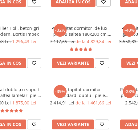
A IN COS
ADAUGA IN COS
ADAU
rafturi st
, beton-gri
Pat tapitat dormitor ,de lux ,
Pat tapi
-32%
-40%
odern, Bortis Impex
pentru saltea 180x200 cm,
gri, 16
stofa gri,cu sertare si suport
saltea 
68 Lei
1.296,43 Lei
7.117,65 Lei
de la 4.829,84 Lei
3.558,83
saltea inclus
A IN COS
VEZI VARIANTE
VEZI
tat dublu ,cu suport
Pat tapitat dormitor
Pat tapit
-39%
-28%
altea lamelar, piele
,Standard, dublu , piele
piele ec
ca alba,160x 200 cm
ecologica alb
00 Lei
1.875,00 Lei
2.414,91 Lei
de la 1.461,66 Lei
2.542,
Bortis Impex
A IN COS
VEZI VARIANTE
ADAU