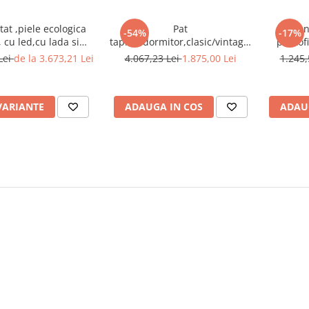
tat ,piele ecologica
Pat
Pan
-54%
-17%
 cu led,cu lada si
tapitat,dormitor,clasic/vintage,stofa
pantof
era inclinabila
gri,cu 3 sertare ,suport saltea
inclinabi
Lei
de la 3.673,21 Lei
4.067,23 Lei
1.875,00 Lei
1.245,
usa,Bortis Impex
inclus,Bortis
VARIANTE
ADAUGA IN COS
ADAU