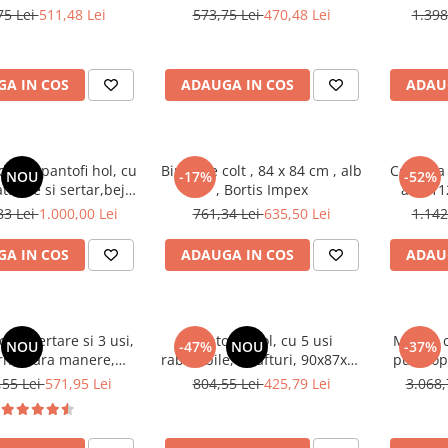
artisan,
75 Lei
511,48 Lei
573,75 Lei
470,48 Lei
1.398
A IN COS
ADAUGA IN COS
ADAU
dulap pantofi hol, cu
Birou pe colt , 84 x 84 cm , alb
Comoda c
NOU
-17%
-52%
tabile si sertar,bej
, Bortis Impex
alb, 1
 casmir ,
83 Lei
1.000,00 Lei
761,34 Lei
635,50 Lei
1.142
x34 cm, usa mdf cu
flaj, picioare negre,
A IN COS
ADAUGA IN COS
ADAU
ni auriu, Bortis
 3 sertare si 3 usi,
Pantofar hol, cu 5 usi
Mobila c
NOU
-47%
NOU
-37%
na, fara manere,
rabatabile, 5 rafturi, 90x87x33
push op
3 cm, stejar sonoma,
cm, stejar sonoma
suspenda
,55 Lei
571,95 Lei
804,55 Lei
425,79 Lei
3.068,
iving, dormitor, hol,
160cm
Bortis Impex
adanci
casmir 