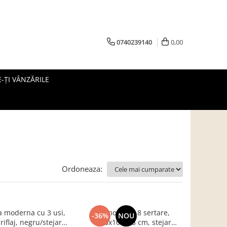
0740239140
0,00
-ȚI VÂNZĂRILE
Ordoneaza:
 moderna cu 3 usi,
Comoda cu 8 sertare,
-36%
NOU
iflaj, negru/stejar
120x100x33 cm, stejar