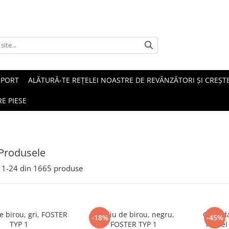
SPORT
ALĂTURĂ-TE REȚELEI NOASTRE DE REVÂNZĂTORI ȘI CREȘTE
E PIESE
Produsele
1-
24
din
1665
produse
de birou, gri, FOSTER
Fotoliu de birou, negru,
Comoda
-18%
-45%
TYP 1
FOSTER TYP 1
model r