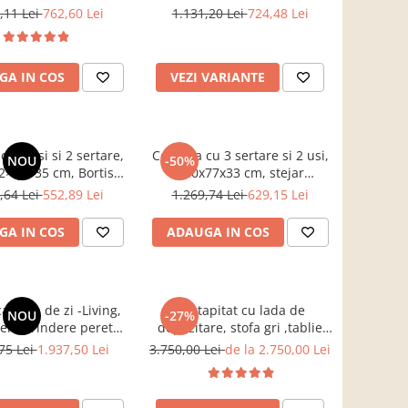
 120x88x44 cm, Bortis
sonoma/alb, pentru hol,
,11 Lei
762,60 Lei
1.131,20 Lei
724,48 Lei
impex
living, dormitor, birou, Bortis
Impex
GA IN COS
VEZI VARIANTE
u 3 usi si 2 sertare,
Comoda cu 3 sertare si 2 usi,
NOU
-50%
12×82×35 cm, Bortis
140x77x33 cm, stejar
Impex
sonoma/alb, Bortis impex
,64 Lei
552,89 Lei
1.269,74 Lei
629,15 Lei
GA IN COS
ADAUGA IN COS
amera de zi -Living,
Pat tapitat cu lada de
NOU
-27%
en, prindere perete
depozitare, stofa gri ,tablie
ta, 220 cm lungime x
nasturi matlasata,Bortis
75 Lei
1.937,50 Lei
3.750,00 Lei
de la 2.750,00 Lei
 inaltime x 40 cm
Impex
me , riflaj perete,
gri/stejar riflat, cu