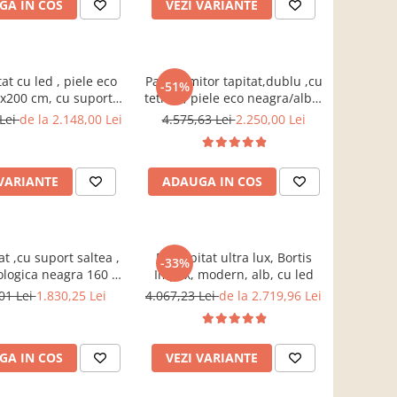
GA IN COS
VEZI VARIANTE
icla securizata, Bortis
tat cu led , piele eco
Pat dormitor tapitat,dublu ,cu
-51%
0x200 cm, cu suport
tetiere, piele eco neagra/alba,
inclus,Bortis Impex
suport saltea
 Lei
de la 2.148,00 Lei
4.575,63 Lei
2.250,00 Lei
inclus,160x200,Bortis
 VARIANTE
ADAUGA IN COS
at ,cu suport saltea ,
Pat tapitat ultra lux, Bortis
-33%
ologica neagra 160 x
Impex, modern, alb, cu led
200 cm ,Bortis Impex
01 Lei
1.830,25 Lei
4.067,23 Lei
de la 2.719,96 Lei
GA IN COS
VEZI VARIANTE