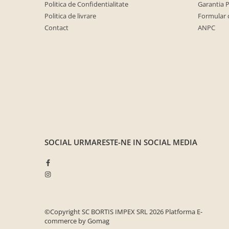
Seturi de gradina
Politica de Confidentialitate
Garantia 
Politica de livrare
Formular 
Sezlonguri
Contact
ANPC
Sezlonguri de gradina si terasa
Electrocasnice incorporabile
,Chiuvete si baterii
Baterii bucatarie
Chiuvete bucatarie
Cuptoare cu microunde
incorporabile
Cuptoare incorporabile
SOCIAL
URMARESTE-NE IN SOCIAL MEDIA
Hote
Masini de spalat vase
Oale sub presiune
Plite incorporabile
Prajitoare paine
©Copyright SC BORTIS IMPEX SRL 2026
Platforma E-
commerce by Gomag
Storcatoare