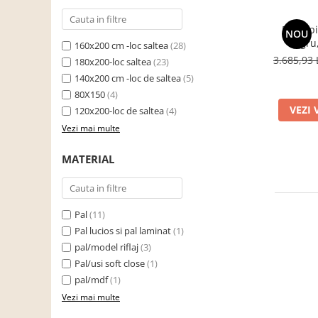
cuiere/mobila hol Rai casmir
Pat tapi
Pantofare Hol
NOU
negru,
160x200 cm -loc saltea
(28)
Set mobilier Hol modern cu
somi
3.685,93 
180x200-loc saltea
(23)
panouri tapitate
incl
140x200 cm -loc de saltea
(5)
Seturi hol cuiere
80X150
(4)
VEZI 
120x200-loc de saltea
(4)
Mobilier Birou
Vezi mai multe
Fotolii
Birouri
MATERIAL
Birouri pe colt
Canapele birou
Pal
(11)
Dulapuri birou/bibliorafturi
Pal lucios si pal laminat
(1)
Mese birou
pal/model riflaj
(3)
rafturi/etajere carti
Pal/usi soft close
(1)
pal/mdf
(1)
Scaune Birou
Vezi mai multe
Scaune conferinta-vizitator