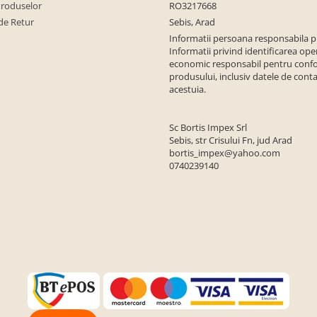
Produselor
RO3217668
de Retur
Sebis, Arad
Informatii persoana responsabila 
Informatii privind identificarea ope
economic responsabil pentru conf
produsului, inclusiv datele de conta
acestuia.
Sc Bortis Impex Srl
Sebis, str Crisului Fn, jud Arad
bortis_impex@yahoo.com
0740239140