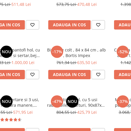
artisan,
75 Lei
511,48 Lei
573,75 Lei
470,48 Lei
1.398
A IN COS
ADAUGA IN COS
ADAU
dulap pantofi hol, cu
Birou pe colt , 84 x 84 cm , alb
Comoda c
NOU
-17%
-52%
tabile si sertar,bej
, Bortis Impex
alb, 1
 casmir ,
83 Lei
1.000,00 Lei
761,34 Lei
635,50 Lei
1.142
x34 cm, usa mdf cu
flaj, picioare negre,
A IN COS
ADAUGA IN COS
ADAU
ni auriu, Bortis
 3 sertare si 3 usi,
Pantofar hol, cu 5 usi
Mobila c
NOU
-47%
NOU
-37%
na, fara manere,
rabatabile, 5 rafturi, 90x87x33
push op
3 cm, stejar sonoma,
cm, stejar sonoma
suspenda
,55 Lei
571,95 Lei
804,55 Lei
425,79 Lei
3.068,
iving, dormitor, hol,
160cm
Bortis Impex
adanci
casmir 