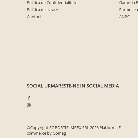
Seturi de gradina
Politica de Confidentialitate
Garantia 
Politica de livrare
Formular 
Sezlonguri
Contact
ANPC
Sezlonguri de gradina si terasa
Electrocasnice incorporabile
,Chiuvete si baterii
Baterii bucatarie
Chiuvete bucatarie
Cuptoare cu microunde
incorporabile
Cuptoare incorporabile
SOCIAL
URMARESTE-NE IN SOCIAL MEDIA
Hote
Masini de spalat vase
Oale sub presiune
Plite incorporabile
Prajitoare paine
©Copyright SC BORTIS IMPEX SRL 2026
Platforma E-
commerce by Gomag
Storcatoare