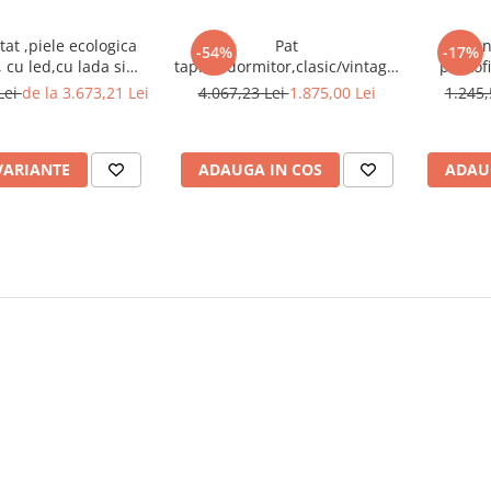
tat ,piele ecologica
Pat
Pan
-54%
-17%
 cu led,cu lada si
tapitat,dormitor,clasic/vintage,stofa
pantof
era inclinabila
gri,cu 3 sertare ,suport saltea
inclinabi
Lei
de la 3.673,21 Lei
4.067,23 Lei
1.875,00 Lei
1.245,
usa,Bortis Impex
inclus,Bortis
VARIANTE
ADAUGA IN COS
ADAU