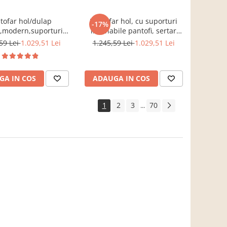
tofar hol/dulap
Pantofar hol, cu suporturi
-17%
i,modern,suporturi
inclinabile pantofi, sertar
le,alb,120x85x28cm,Bortis
,stejar
59 Lei
1.029,51 Lei
1.245,59 Lei
1.029,51 Lei
Impex
sonoma,practic/modern,Bortis
GA IN COS
ADAUGA IN COS
1
2
3
70
...