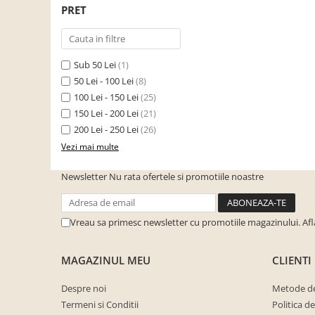
PRET
Seturi mobilier birou complet
Camera copiilor
Birouri camera copilului
Sub 50 Lei
(1)
Canapele copii
50 Lei - 100 Lei
(8)
Fotolii
100 Lei - 150 Lei
(25)
150 Lei - 200 Lei
(21)
Paturi pentru copii
200 Lei - 250 Lei
(26)
Paturi supraetajate
Vezi mai multe
Covoare
Newsletter
Nu rata ofertele si promotiile noastre
COVOARE CLASICE
COVOARE PUFOASE(SHAGGY)FIR
LUNG
Vreau sa primesc newsletter cu promotiile magazinului. Af
Mobilier Gradina
Banci gradina si terasa
MAGAZINUL MEU
CLIENTI
Mese gradina
Despre noi
Metode de
Scaune de gradina
Termeni si Conditii
Politica d