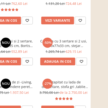
 120x88x44 cm, Bortis
sonoma/alb, pentru hol,
,11 Lei
762,60 Lei
1.131,20 Lei
724,48 Lei
impex
living, dormitor, birou, Bortis
Impex
GA IN COS
VEZI VARIANTE
u 3 usi si 2 sertare,
Comoda cu 3 sertare si 2 usi,
NOU
-50%
12×82×35 cm, Bortis
140x77x33 cm, stejar
Impex
sonoma/alb, Bortis impex
,64 Lei
552,89 Lei
1.269,74 Lei
629,15 Lei
GA IN COS
ADAUGA IN COS
amera de zi -Living,
Pat tapitat cu lada de
NOU
-27%
en, prindere perete
depozitare, stofa gri ,tablie
ta, 220 cm lungime x
nasturi matlasata,Bortis
75 Lei
1.937,50 Lei
3.750,00 Lei
de la 2.750,00 Lei
 inaltime x 40 cm
Impex
me , riflaj perete,
gri/stejar riflat, cu