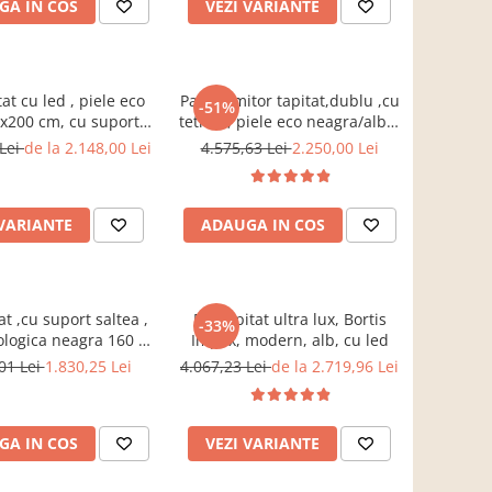
GA IN COS
VEZI VARIANTE
icla securizata, Bortis
tat cu led , piele eco
Pat dormitor tapitat,dublu ,cu
-51%
0x200 cm, cu suport
tetiere, piele eco neagra/alba,
inclus,Bortis Impex
suport saltea
 Lei
de la 2.148,00 Lei
4.575,63 Lei
2.250,00 Lei
inclus,160x200,Bortis
 VARIANTE
ADAUGA IN COS
at ,cu suport saltea ,
Pat tapitat ultra lux, Bortis
-33%
ologica neagra 160 x
Impex, modern, alb, cu led
200 cm ,Bortis Impex
01 Lei
1.830,25 Lei
4.067,23 Lei
de la 2.719,96 Lei
GA IN COS
VEZI VARIANTE