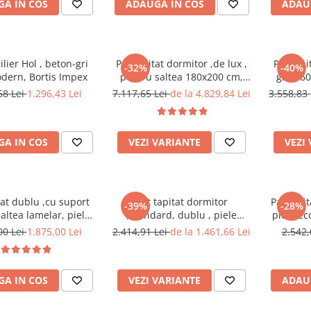
A IN COS
ADAUGA IN COS
ADAU
rafturi st
, beton-gri
Pat tapitat dormitor ,de lux ,
Pat tapi
-32%
-40%
odern, Bortis Impex
pentru saltea 180x200 cm,
gri, 16
stofa gri,cu sertare si suport
saltea 
68 Lei
1.296,43 Lei
7.117,65 Lei
de la 4.829,84 Lei
3.558,83
saltea inclus
A IN COS
VEZI VARIANTE
VEZI
tat dublu ,cu suport
Pat tapitat dormitor
Pat tapit
-39%
-28%
altea lamelar, piele
,Standard, dublu , piele
piele ec
ca alba,160x 200 cm
ecologica alb
00 Lei
1.875,00 Lei
2.414,91 Lei
de la 1.461,66 Lei
2.542,
Bortis Impex
A IN COS
VEZI VARIANTE
ADAU