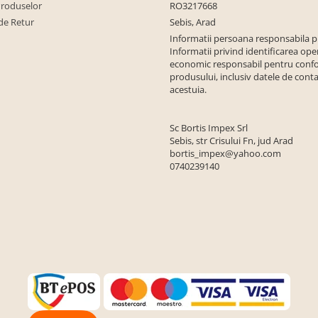
Produselor
RO3217668
de Retur
Sebis, Arad
Informatii persoana responsabila 
Informatii privind identificarea ope
economic responsabil pentru conf
produsului, inclusiv datele de conta
acestuia.
Sc Bortis Impex Srl
Sebis, str Crisului Fn, jud Arad
bortis_impex@yahoo.com
0740239140