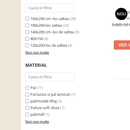
cuiere/mobila hol Rai casmir
Pat tapi
Pantofare Hol
NOU
negru,
160x200 cm -loc saltea
(28)
Set mobilier Hol modern cu
somi
3.685,93 
180x200-loc saltea
(23)
panouri tapitate
incl
140x200 cm -loc de saltea
(5)
Seturi hol cuiere
80X150
(4)
VEZI 
120x200-loc de saltea
(4)
Mobilier Birou
Vezi mai multe
Fotolii
Birouri
MATERIAL
Birouri pe colt
Canapele birou
Pal
(11)
Dulapuri birou/bibliorafturi
Pal lucios si pal laminat
(1)
Mese birou
pal/model riflaj
(3)
rafturi/etajere carti
Pal/usi soft close
(1)
pal/mdf
(1)
Scaune Birou
Vezi mai multe
Scaune conferinta-vizitator