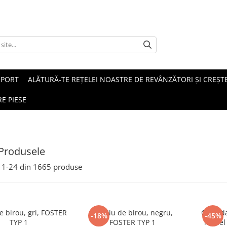
SPORT
ALĂTURĂ-TE REȚELEI NOASTRE DE REVÂNZĂTORI ȘI CREȘTE
E PIESE
Produsele
1-
24
din
1665
produse
de birou, gri, FOSTER
Fotoliu de birou, negru,
Comoda
-18%
-45%
TYP 1
FOSTER TYP 1
model r