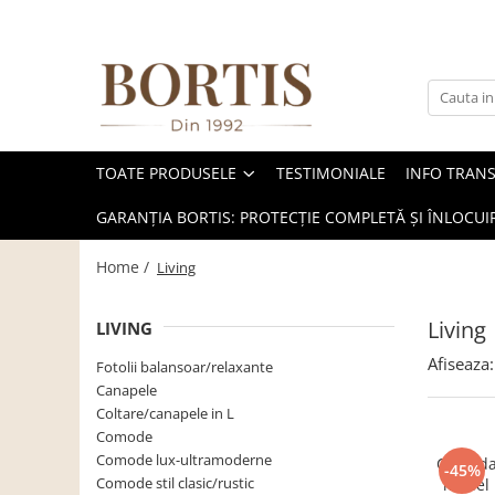
Toate Produsele
Living
Fotolii balansoar/relaxante
TOATE PRODUSELE
TESTIMONIALE
INFO TRAN
Canapele
Coltare/canapele in L
GARANȚIA BORTIS: PROTECȚIE COMPLETĂ ȘI ÎNLOCUIR
Comode
Home /
Living
Comode lux-ultramoderne
Comode stil clasic/rustic
Living
LIVING
Fotolii
Afiseaza:
Fotolii balansoar/relaxante
Fotolii extensibile
Canapele
Coltare/canapele in L
Masute de cafea
Comode
Mese sufragerie/dining
Comode lux-ultramoderne
Comoda 
-45%
Comode stil clasic/rustic
model r
Rafturi/ etajere carti