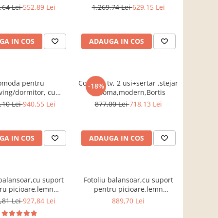
Impex
sonoma/alb, Bortis impex
,64 Lei
552,89 Lei
1.269,74 Lei
629,15 Lei
GA IN COS
ADAUGA IN COS
omoda pentru
Comoda tv, 2 usi+sertar ,stejar
-18%
iving/dormitor, cu
sonoma,modern,Bortis
ertare, stejar
,10 Lei
940,55 Lei
877,00 Lei
718,13 Lei
123x85x34 cm,Bortis
Impex
GA IN COS
ADAUGA IN COS
 balansoar,cu suport
Fotoliu balansoar,cu suport
ru picioare,lemn
pentru picioare,lemn
, stofa/textil gri ,cu
mesteacan, stofa/textil maro
,81 Lei
927,84 Lei
889,70 Lei
perna,Bortis
,cu perna,Bortis