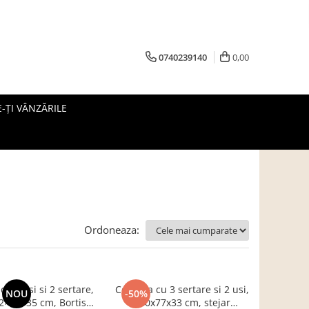
0740239140
0,00
-ȚI VÂNZĂRILE
Ordoneaza:
u 3 usi si 2 sertare,
Comoda cu 3 sertare si 2 usi,
NOU
-50%
12×82×35 cm, Bortis
140x77x33 cm, stejar