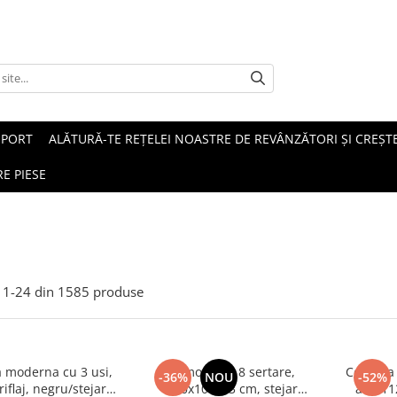
SPORT
ALĂTURĂ-TE REȚELEI NOASTRE DE REVÂNZĂTORI ȘI CREȘTE
E PIESE
1-
24
din
1585
produse
moderna cu 3 usi,
Comoda cu 8 sertare,
Comoda c
-36%
NOU
-52%
iflaj, negru/stejar
120x100x33 cm, stejar
alb, 1