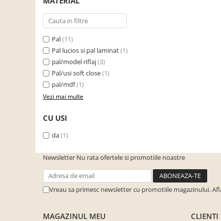
MATERIAL
Seturi de gradina
Sezlonguri
Sezlonguri de gradina si terasa
Pal
(11)
Electrocasnice incorporabile
Pal lucios si pal laminat
(1)
,Chiuvete si baterii
pal/model riflaj
(3)
Baterii bucatarie
Pal/usi soft close
(1)
pal/mdf
(1)
Chiuvete bucatarie
Vezi mai multe
Cuptoare cu microunde
incorporabile
CU USI
Cuptoare incorporabile
da
(1)
Hote
Masini de spalat vase
Newsletter
Nu rata ofertele si promotiile noastre
Oale sub presiune
Plite incorporabile
Vreau sa primesc newsletter cu promotiile magazinului. Af
Prajitoare paine
MAGAZINUL MEU
CLIENTI
Storcatoare