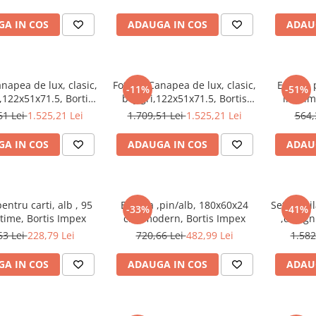
A IN COS
ADAUGA IN COS
ADAU
anapea de lux, clasic,
Fotoliu/Canapea de lux, clasic,
Etajera 
-11%
-51%
,122x51x71.5, Bortis
bej/gri,122x51x71.5, Bortis
inaltim
Impex
Impex
61 Lei
1.525,21 Lei
1.709,51 Lei
1.525,21 Lei
564,
A IN COS
ADAUGA IN COS
ADAU
entru carti, alb , 95
Etajera ,pin/alb, 180x60x24
Set mobil
-33%
-41%
time, Bortis Impex
cm, modern, Bortis Impex
,design
auriu ,1
63 Lei
228,79 Lei
720,66 Lei
482,99 Lei
1.582
A IN COS
ADAUGA IN COS
ADAU