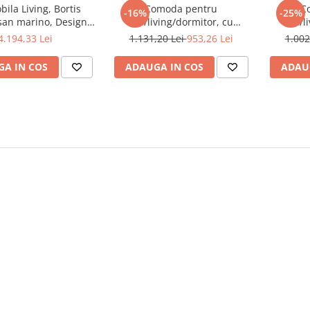
bila Living, Bortis
Comoda pentru
C
-16%
-25%
san marino, Design
hol/living/dormitor, cu
hol/l
nt, 300 x 200 cm
sertare, stejar sonoma/alb
sertar
4.194,33 Lei
1.131,20 Lei
953,26 Lei
1.002
,123x85x34 cm,Bortis Impex
cm
A IN COS
ADAUGA IN COS
ADAU