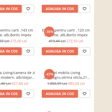
GA IN COS
ADAUGA IN COS
pentru carti ,143 cm
Etajera pentru carti , 120 cm
-35%
e, alb,Bortis Impex
inaltime, alb,Bortis Impex
33 Lei
275,00 Lei
419,44 Lei
272,50 Lei
GA IN COS
ADAUGA IN COS
a Living/camera de zi
Set mobila Living
-47%
 modern, alb/stejar
,alb/negru,vitrina sticla,210
75 cm lungime,vitrina
cm lungime ,Bortis Impex
,40 Lei
927,84 Lei
1.850,59 Lei
985,04 Lei
sticla, Bortis
GA IN COS
ADAUGA IN COS