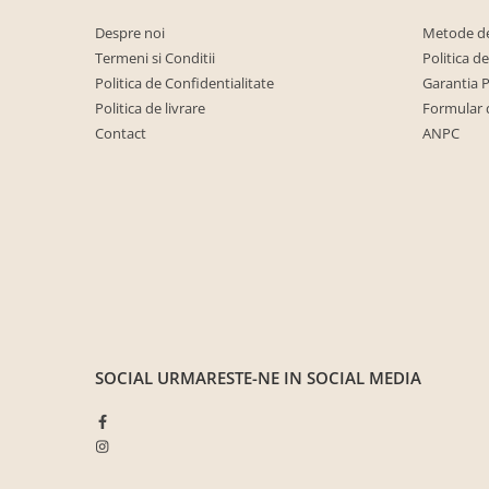
Saltele ,Perne,Topper
Despre noi
Metode de
Paturi tapitate , Canapele si Coltare
Termeni si Conditii
Politica d
la comanda !
Politica de Confidentialitate
Garantia 
Coltare/canapele in L
Politica de livrare
Formular 
Contact
ANPC
Paturi tapitate dormitor
Paturi tapitate dormitor
Jaluzele verticale la comanda
Mobilier Resigilat
Promotia saptamanii (extra
discount ) - %
Promotii lunare
Produse cu livrare in 24H
Mobilier clasic/rustic/vintage
SOCIAL
URMARESTE-NE IN SOCIAL MEDIA
Mobilier tapitat
Paturi tapitate dormitor
Toate Produsele