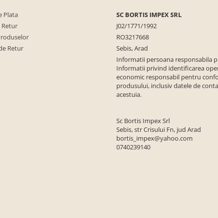
 Plata
SC BORTIS IMPEX SRL
e Retur
J02/1771/1992
Produselor
RO3217668
de Retur
Sebis, Arad
Informatii persoana responsabila 
Informatii privind identificarea ope
economic responsabil pentru conf
produsului, inclusiv datele de conta
acestuia.
Sc Bortis Impex Srl
Sebis, str Crisului Fn, jud Arad
bortis_impex@yahoo.com
0740239140