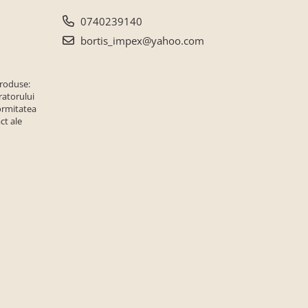
0740239140
bortis_impex@yahoo.com
produse:
ratorului
ormitatea
ct ale