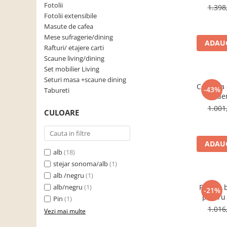
artisan, 
Fotolii
1.398
Scaune living/dining
Fotolii extensibile
Masute de cafea
Set mobilier Living
Mese sufragerie/dining
ADAUG
Seturi masa +scaune dining
Rafturi/ etajere carti
Scaune living/dining
Tabureti
Set mobilier Living
Bucatarie
Seturi masa +scaune dining
Comoda cu
-43%
Suporturi si tavi
Tabureti
moder
Chiuvete bucatarie
120x85x3
1.001
CULOARE
pentru l
Mese bucatarie /dining
Mobilier/seturi de bucatarie
ADAUG
alb
(18)
Scaune bucatarie
stejar sonoma/alb
(1)
Scaune din lemn
alb /negru
(1)
Dormitor
alb/negru
(1)
Fotoliu 
-21%
pentru 
Comode
Pin
(1)
stofa/
1.016
Vezi mai multe
Comode lux-ultramoderne