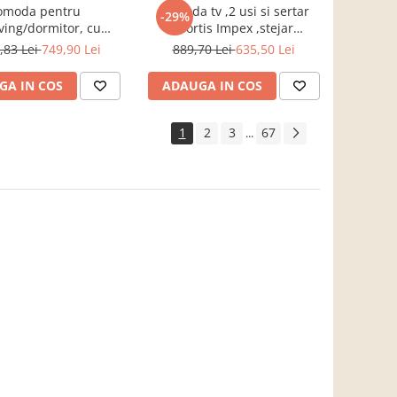
omoda pentru
Comoda tv ,2 usi si sertar
-29%
iving/dormitor, cu
,Bortis Impex ,stejar
e, prun,106x75x35
sonoma/alb
,83 Lei
749,90 Lei
889,70 Lei
635,50 Lei
,Bortis Impex
GA IN COS
ADAUGA IN COS
1
2
3
67
...