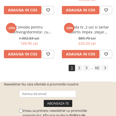
ADAUGA IN COS
ADAUGA IN COS
Comoda pentru
Comoda tv ,2 usi si sertar
-25%
-29%
hol/living/dormitor, cu
,Bortis Impex ,stejar
sertare, prun,106x75x35
sonoma/alb
1.002,83 Lei
889,70 Lei
cm,Bortis Impex
749,90 Lei
635,50 Lei
ADAUGA IN COS
ADAUGA IN COS
1
2
3
66
...
Newsletter
Nu rata ofertele si promotiile noastre
Vreau sa primesc newsletter cu promotiile
magazinului. Afla mai multe in
Politica de