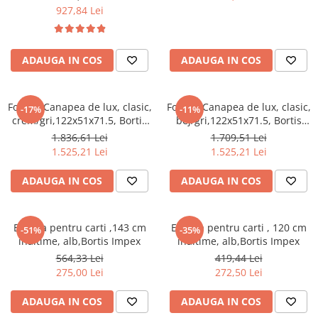
perna,Bortis
,cu perna,Bortis
927,84 Lei
ADAUGA IN COS
ADAUGA IN COS
Fotoliu/Canapea de lux, clasic,
Fotoliu/Canapea de lux, clasic,
-17%
-11%
crem/gri,122x51x71.5, Bortis
bej/gri,122x51x71.5, Bortis
Impex
Impex
1.836,61 Lei
1.709,51 Lei
1.525,21 Lei
1.525,21 Lei
ADAUGA IN COS
ADAUGA IN COS
Etajera pentru carti ,143 cm
Etajera pentru carti , 120 cm
-51%
-35%
inaltime, alb,Bortis Impex
inaltime, alb,Bortis Impex
564,33 Lei
419,44 Lei
275,00 Lei
272,50 Lei
ADAUGA IN COS
ADAUGA IN COS