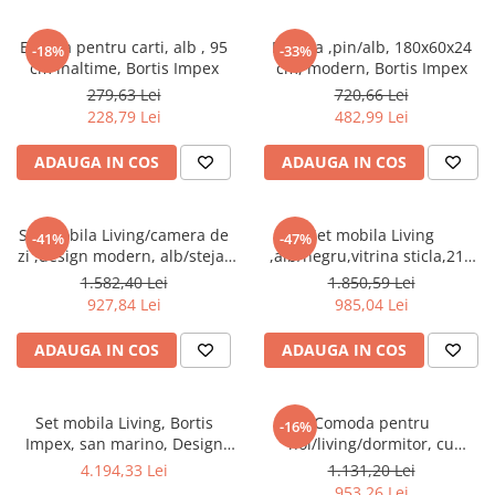
Etajera pentru carti, alb , 95
Etajera ,pin/alb, 180x60x24
-18%
-33%
cm inaltime, Bortis Impex
cm, modern, Bortis Impex
279,63 Lei
720,66 Lei
228,79 Lei
482,99 Lei
ADAUGA IN COS
ADAUGA IN COS
Set mobila Living/camera de
Set mobila Living
-41%
-47%
zi ,design modern, alb/stejar
,alb/negru,vitrina sticla,210
auriu ,175 cm lungime,vitrina
cm lungime ,Bortis Impex
1.582,40 Lei
1.850,59 Lei
sticla, Bortis
927,84 Lei
985,04 Lei
ADAUGA IN COS
ADAUGA IN COS
Set mobila Living, Bortis
Comoda pentru
-16%
Impex, san marino, Design
hol/living/dormitor, cu
elegant, 300 x 200 cm
sertare, stejar sonoma/alb
4.194,33 Lei
1.131,20 Lei
,123x85x34 cm,Bortis Impex
953,26 Lei