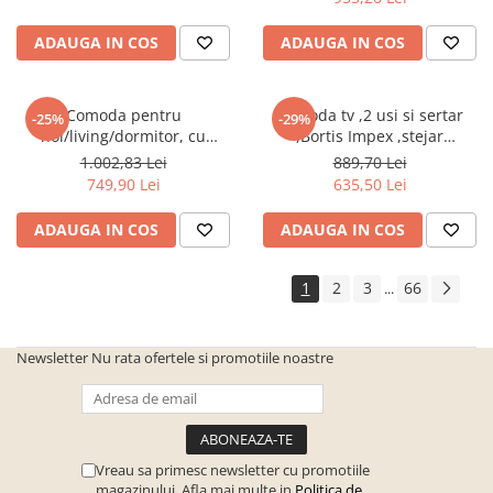
Seturi de gradina
Sezlonguri
ADAUGA IN COS
ADAUGA IN COS
Sezlonguri de gradina si terasa
Electrocasnice incorporabile
Comoda pentru
Comoda tv ,2 usi si sertar
-25%
-29%
,Chiuvete si baterii
hol/living/dormitor, cu
,Bortis Impex ,stejar
sertare, prun,106x75x35
sonoma/alb
Baterii bucatarie
1.002,83 Lei
889,70 Lei
cm,Bortis Impex
749,90 Lei
635,50 Lei
Chiuvete bucatarie
Cuptoare cu microunde
ADAUGA IN COS
ADAUGA IN COS
incorporabile
Cuptoare incorporabile
1
2
3
66
...
Hote
Masini de spalat vase
Newsletter
Nu rata ofertele si promotiile noastre
Oale sub presiune
Plite incorporabile
Prajitoare paine
Vreau sa primesc newsletter cu promotiile
Storcatoare
magazinului. Afla mai multe in
Politica de