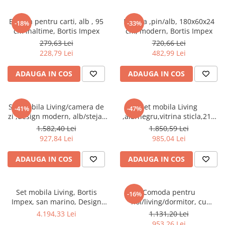
Seturi mobilier birou complet
Etajera pentru carti, alb , 95
Etajera ,pin/alb, 180x60x24
Camera copiilor
-18%
-33%
cm inaltime, Bortis Impex
cm, modern, Bortis Impex
Birouri camera copilului
279,63 Lei
720,66 Lei
Canapele copii
228,79 Lei
482,99 Lei
Fotolii
ADAUGA IN COS
ADAUGA IN COS
Paturi pentru copii
Paturi supraetajate
Set mobila Living/camera de
Set mobila Living
-41%
-47%
Covoare
zi ,design modern, alb/stejar
,alb/negru,vitrina sticla,210
auriu ,175 cm lungime,vitrina
cm lungime ,Bortis Impex
COVOARE CLASICE
1.582,40 Lei
1.850,59 Lei
sticla, Bortis
927,84 Lei
985,04 Lei
COVOARE PUFOASE(SHAGGY)FIR
LUNG
ADAUGA IN COS
ADAUGA IN COS
Mobilier Gradina
Banci gradina si terasa
Set mobila Living, Bortis
Comoda pentru
-16%
Mese gradina
Impex, san marino, Design
hol/living/dormitor, cu
elegant, 300 x 200 cm
sertare, stejar sonoma/alb
Scaune de gradina
4.194,33 Lei
1.131,20 Lei
,123x85x34 cm,Bortis Impex
953,26 Lei