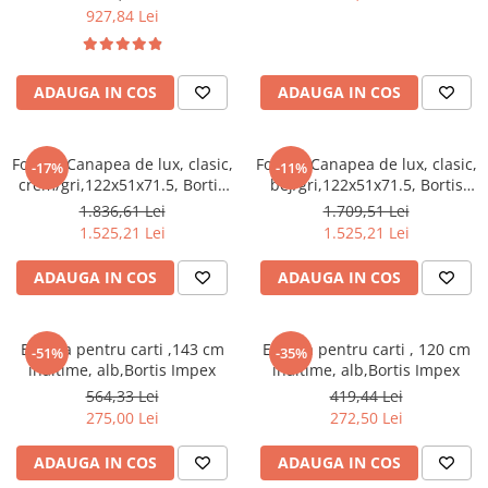
perna,Bortis
,cu perna,Bortis
cuiere/mobila hol Rai casmir
927,84 Lei
Pantofare Hol
Set mobilier Hol modern cu
ADAUGA IN COS
ADAUGA IN COS
panouri tapitate
Seturi hol cuiere
Fotoliu/Canapea de lux, clasic,
Fotoliu/Canapea de lux, clasic,
-17%
-11%
Mobilier Birou
crem/gri,122x51x71.5, Bortis
bej/gri,122x51x71.5, Bortis
Fotolii
Impex
Impex
1.836,61 Lei
1.709,51 Lei
1.525,21 Lei
1.525,21 Lei
Birouri
Birouri pe colt
ADAUGA IN COS
ADAUGA IN COS
Canapele birou
Dulapuri birou/bibliorafturi
Etajera pentru carti ,143 cm
Etajera pentru carti , 120 cm
-51%
-35%
Mese birou
inaltime, alb,Bortis Impex
inaltime, alb,Bortis Impex
564,33 Lei
419,44 Lei
rafturi/etajere carti
275,00 Lei
272,50 Lei
Scaune Birou
ADAUGA IN COS
ADAUGA IN COS
Scaune conferinta-vizitator