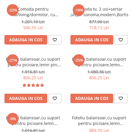
Dulapuri haine si Sifoniere
Comoda pentru
Comoda tv, 2 usi+sertar
Masute de toaleta
-22%
-18%
hol/living/dormitor, cu
,stejar sonoma,modern,Bortis
Noptiere dormitor
sertare, stejar
1.201,10 Lei
877,00 Lei
sonoma,123x85x34 cm,Bortis
940,55 Lei
718,13 Lei
Paturi cu saltea inclusa(pachet
Impex
promo)
ADAUGA IN COS
ADAUGA IN COS
Paturi de 1 persoana
Paturi lemn & pal
Fotoliu balansoar,cu suport
Fotoliu balansoar,cu suport
-21%
-25%
Paturi metalice
pentru picioare,lemn pin,
pentru picioare,lemn
stofa/textil alb/crem ,cu
mesteacan maro, stofa/textil
Paturi tapitate
1.016,81 Lei
1.080,36 Lei
perna,Bortis
maro ,cu perna,Bortis
806,25 Lei
806,25 Lei
Saltele
Seturi dormitoare complete
Suporturi saltea/Somiere/Gratii
ADAUGA IN COS
ADAUGA IN COS
pentru pat
Mobilier Hol/Cuiere
Fotoliu balansoar,cu suport
Fotoliu balansoar,cu suport
-9%
Banci pentru asteptare
pentru picioare,lemn
pentru picioare,lemn
mesteacan, stofa/textil gri ,cu
mesteacan, stofa/textil maro
Colectia casmir -seturi
1.016,81 Lei
889,70 Lei