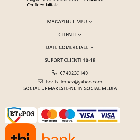
Confidentialitate
Saltele ,Perne,Topper
Paturi tapitate , Canapele si Coltare
MAGAZINUL MEU
la comanda !
Coltare/canapele in L
CLIENTI
Paturi tapitate dormitor
DATE COMERCIALE
Paturi tapitate dormitor
Jaluzele verticale la comanda
SUPORT CLIENTI
10-18
Mobilier Resigilat
0740239140
Promotia saptamanii (extra
bortis_impex@yahoo.com
discount ) - %
SOCIAL
URMARESTE-NE IN SOCIAL MEDIA
Promotii lunare
Produse cu livrare in 24H
Mobilier clasic/rustic/vintage
Mobilier tapitat
Paturi tapitate dormitor
Toate Produsele