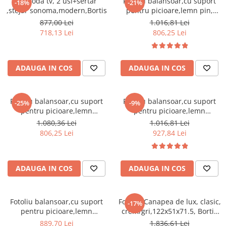
Comoda tv, 2 usi+sertar
Fotoliu balansoar,cu suport
Dulapuri haine si Sifoniere
-18%
-21%
,stejar sonoma,modern,Bortis
pentru picioare,lemn pin,
Masute de toaleta
stofa/textil alb/crem ,cu
877,00 Lei
1.016,81 Lei
perna,Bortis
718,13 Lei
806,25 Lei
Noptiere dormitor
Paturi cu saltea inclusa(pachet
promo)
ADAUGA IN COS
ADAUGA IN COS
Paturi de 1 persoana
Paturi lemn & pal
Fotoliu balansoar,cu suport
Fotoliu balansoar,cu suport
-25%
-9%
Paturi metalice
pentru picioare,lemn
pentru picioare,lemn
mesteacan maro, stofa/textil
mesteacan, stofa/textil gri ,cu
Paturi tapitate
1.080,36 Lei
1.016,81 Lei
maro ,cu perna,Bortis
perna,Bortis
806,25 Lei
927,84 Lei
Saltele
Seturi dormitoare complete
Suporturi saltea/Somiere/Gratii
ADAUGA IN COS
ADAUGA IN COS
pentru pat
Mobilier Hol/Cuiere
Fotoliu balansoar,cu suport
Fotoliu/Canapea de lux, clasic,
-17%
Banci pentru asteptare
pentru picioare,lemn
crem/gri,122x51x71.5, Bortis
mesteacan, stofa/textil maro
Impex
Colectia casmir -seturi
889,70 Lei
1.836,61 Lei