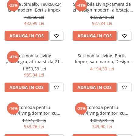
Etajera ,pin/alb, 180x60x24
Set mobila Living/camera de
Seturi mobilier birou complet
-33%
-41%
cm, modern, Bortis Impex
zi ,design modern, alb/stejar
Camera copiilor
auriu ,175 cm lungime,vitrina
720,66 Lei
1.582,40 Lei
sticla, Bortis
Birouri camera copilului
482,99 Lei
927,84 Lei
Canapele copii
ADAUGA IN COS
ADAUGA IN COS
Fotolii
Paturi pentru copii
Set mobila Living
Set mobila Living, Bortis
-47%
Paturi supraetajate
,alb/negru,vitrina sticla,210
Impex, san marino, Design
cm lungime ,Bortis Impex
elegant, 300 x 200 cm
Covoare
1.850,59 Lei
4.194,33 Lei
985,04 Lei
COVOARE CLASICE
COVOARE PUFOASE(SHAGGY)FIR
ADAUGA IN COS
ADAUGA IN COS
LUNG
Mobilier Gradina
Comoda pentru
Comoda pentru
-16%
-25%
Banci gradina si terasa
hol/living/dormitor, cu
hol/living/dormitor, cu
Mese gradina
sertare, stejar sonoma/alb
sertare, prun,106x75x35
1.131,20 Lei
1.002,83 Lei
,123x85x34 cm,Bortis Impex
cm,Bortis Impex
953,26 Lei
749,90 Lei
Scaune de gradina