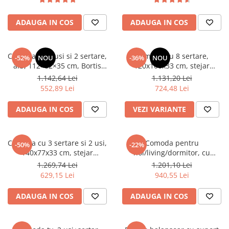
Scaune living/dining
ADAUGA IN COS
ADAUGA IN COS
Set mobilier Living
Seturi masa +scaune dining
Comoda cu 3 usi si 2 sertare,
Comoda cu 8 sertare,
-52%
NOU
-36%
NOU
Tabureti
alb, 112×82×35 cm, Bortis
120x100x33 cm, stejar
Impex
sonoma/alb, pentru hol,
Bucatarie
1.142,64 Lei
1.131,20 Lei
living, dormitor, birou, Bortis
552,89 Lei
724,48 Lei
Suporturi si tavi
Impex
Chiuvete bucatarie
ADAUGA IN COS
VEZI VARIANTE
Mese bucatarie /dining
Mobilier/seturi de bucatarie
Comoda cu 3 sertare si 2 usi,
Comoda pentru
-50%
-22%
140x77x33 cm, stejar
hol/living/dormitor, cu
Scaune bucatarie
sonoma/alb, Bortis impex
sertare, stejar
1.269,74 Lei
1.201,10 Lei
Scaune din lemn
sonoma,123x85x34 cm,Bortis
629,15 Lei
940,55 Lei
Impex
Dormitor
ADAUGA IN COS
ADAUGA IN COS
Comode
Comode lux-ultramoderne