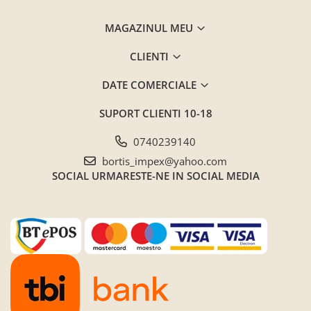
Saltele ,Perne,Topper
MAGAZINUL MEU
Paturi tapitate , Canapele si Coltare
la comanda !
CLIENTI
Coltare/canapele in L
DATE COMERCIALE
Paturi tapitate dormitor
Paturi tapitate dormitor
SUPORT CLIENTI
10-18
Jaluzele verticale la comanda
0740239140
Mobilier Resigilat
bortis_impex@yahoo.com
Promotia saptamanii (extra
SOCIAL
URMARESTE-NE IN SOCIAL MEDIA
discount ) - %
Promotii lunare
Produse cu livrare in 24H
Mobilier clasic/rustic/vintage
Mobilier tapitat
Paturi tapitate dormitor
Toate Produsele