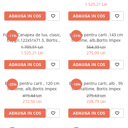
,cu perna,Bortis
cuiere/mobila hol Rai casmir
1.525,21 Lei
Pantofare Hol
ADAUGA IN COS
ADAUGA IN COS
Set mobilier Hol modern cu
panouri tapitate
Fotoliu/Canapea de lux, clasic,
Etajera pentru carti ,143 cm
-11%
-51%
Seturi hol cuiere
bej/gri,122x51x71.5, Bortis
inaltime, alb,Bortis Impex
Mobilier Birou
Impex
1.709,51 Lei
564,33 Lei
Fotolii
1.525,21 Lei
275,00 Lei
Birouri
ADAUGA IN COS
ADAUGA IN COS
Birouri pe colt
Canapele birou
Etajera pentru carti , 120 cm
Etajera pentru carti, alb , 95
-35%
-18%
Dulapuri birou/bibliorafturi
inaltime, alb,Bortis Impex
cm inaltime, Bortis Impex
419,44 Lei
279,63 Lei
Mese birou
272,50 Lei
228,79 Lei
rafturi/etajere carti
ADAUGA IN COS
ADAUGA IN COS
Scaune Birou
Scaune conferinta-vizitator