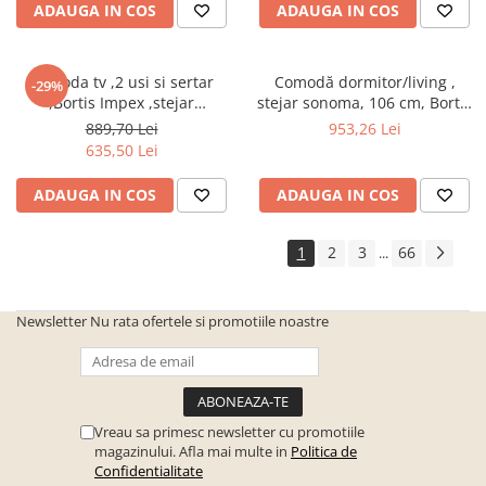
Seturi de gradina
ADAUGA IN COS
ADAUGA IN COS
Sezlonguri
Sezlonguri de gradina si terasa
Comoda tv ,2 usi si sertar
Comodă dormitor/living ,
-29%
,Bortis Impex ,stejar
stejar sonoma, 106 cm, Bortis
Electrocasnice incorporabile
sonoma/alb
Impex
,Chiuvete si baterii
889,70 Lei
953,26 Lei
635,50 Lei
Baterii bucatarie
Chiuvete bucatarie
ADAUGA IN COS
ADAUGA IN COS
Cuptoare cu microunde
incorporabile
1
2
3
66
...
Cuptoare incorporabile
Hote
Newsletter
Nu rata ofertele si promotiile noastre
Masini de spalat vase
Oale sub presiune
Plite incorporabile
Vreau sa primesc newsletter cu promotiile
Prajitoare paine
magazinului. Afla mai multe in
Politica de
Confidentialitate
Storcatoare