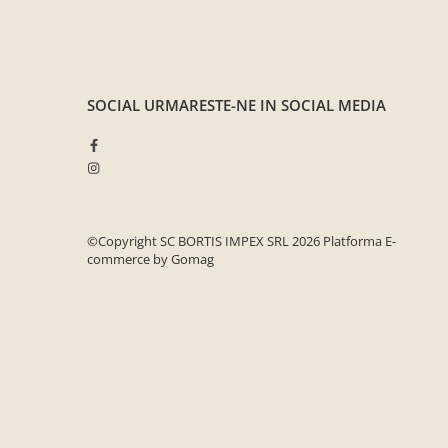
cuiere/mobila hol Rai casmir
Pantofare Hol
Set mobilier Hol modern cu
panouri tapitate
SOCIAL
URMARESTE-NE IN SOCIAL MEDIA
Seturi hol cuiere
Mobilier Birou
Fotolii
Birouri
©Copyright SC BORTIS IMPEX SRL 2026
Platforma E-
Birouri pe colt
commerce by Gomag
Canapele birou
Dulapuri birou/bibliorafturi
Mese birou
rafturi/etajere carti
Scaune Birou
Scaune conferinta-vizitator