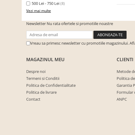
Dulapuri haine si Sifoniere
500 Lei - 750 Lei
(8)
Masute de toaleta
Vezi mai multe
Noptiere dormitor
Newsletter
Nu rata ofertele si promotiile noastre
Paturi cu saltea inclusa(pachet
promo)
Vreau sa primesc newsletter cu promotiile magazinului. Af
Paturi de 1 persoana
Paturi lemn & pal
MAGAZINUL MEU
CLIENTI
Paturi metalice
Despre noi
Metode de
Paturi tapitate
Termeni si Conditii
Politica d
Saltele
Politica de Confidentialitate
Garantia 
Seturi dormitoare complete
Politica de livrare
Formular 
Contact
ANPC
Suporturi saltea/Somiere/Gratii
pentru pat
Mobilier Hol/Cuiere
Banci pentru asteptare
Colectia casmir -seturi