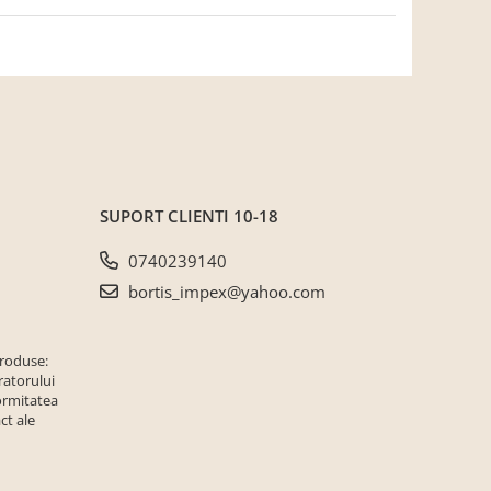
SUPORT CLIENTI
10-18
0740239140
bortis_impex@yahoo.com
produse:
ratorului
ormitatea
ct ale