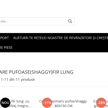
SPORT
ALĂTURĂ-TE REȚELEI NOASTRE DE REVÂNZĂTORI ȘI CREȘTE
E PIESE
RE PUFOASE(SHAGGY)FIR LUNG
1-
11
din
11
produse
haggy /fir lung ,cu
Covor bej/maro pufos/shaggy
Covor puf
NOU
-11%
-26%
 ,maro/bej /negru
,80X150 CM
gri ,cu 