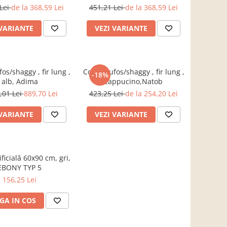
CM
CM
 Lei
de la 368,59 Lei
451,21 Lei
de la 368,59 Lei
 VARIANTE
VEZI VARIANTE
os/shaggy , fir lung ,
Covor pufos/shaggy , fir lung ,
-18%
alb, Adima
cappucino,Natob
,01 Lei
889,70 Lei
423,25 Lei
de la 254,20 Lei
 VARIANTE
VEZI VARIANTE
ificială 60x90 cm, gri,
EBONY TYP 5
156,25 Lei
GA IN COS