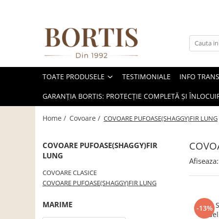
Toate Produsele
Living
Fotolii balansoar/relaxante
TOATE PRODUSELE
TESTIMONIALE
INFO TRAN
Canapele
Coltare/canapele in L
GARANȚIA BORTIS: PROTECȚIE COMPLETĂ ȘI ÎNLOCUIR
Comode
Home /
Covoare /
COVOARE PUFOASE(SHAGGY)FIR LUNG
Comode lux-ultramoderne
Comode stil clasic/rustic
COVOA
COVOARE PUFOASE(SHAGGY)FIR
LUNG
Fotolii
Afiseaza:
Fotolii extensibile
COVOARE CLASICE
COVOARE PUFOASE(SHAGGY)FIR LUNG
Masute de cafea
Mese sufragerie/dining
MARIME
Covor S
-13%
model
Rafturi/ etajere carti