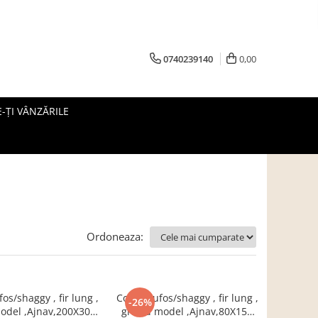
0740239140
0,00
-ȚI VÂNZĂRILE
Ordoneaza:
os/shaggy , fir lung ,
Covor pufos/shaggy , fir lung ,
-26%
model ,Ajnav,200X300
gri ,cu model ,Ajnav,80X150