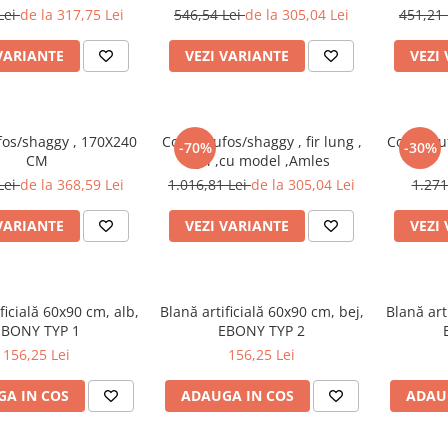
erite dimensiuni
Lei
de la 317,75 Lei
546,54 Lei
de la 305,04 Lei
451,21
VARIANTE
VEZI VARIANTE
VEZI
fos/shaggy , 170X240
Covor pufos/shaggy , fir lung ,
Covor puf
-70%
-30%
CM
gri ,cu model ,Amles
Lei
de la 368,59 Lei
1.016,81 Lei
de la 305,04 Lei
1.271
VARIANTE
VEZI VARIANTE
VEZI
ficială 60x90 cm, alb,
Blană artificială 60x90 cm, bej,
Blană art
EBONY TYP 1
EBONY TYP 2
156,25 Lei
156,25 Lei
A IN COS
ADAUGA IN COS
ADAU