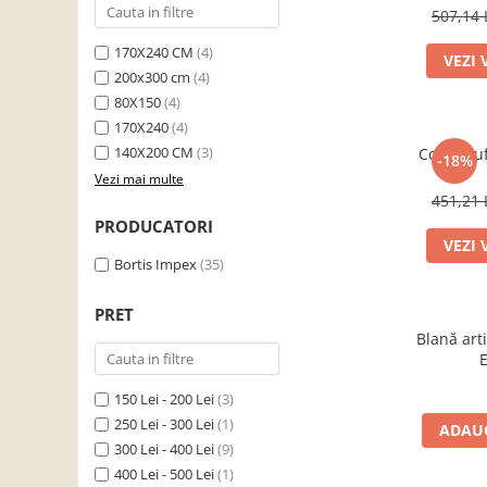
,dif
507,14 
Scaune living/dining
170X240 CM
(4)
VEZI 
Set mobilier Living
200x300 cm
(4)
Seturi masa +scaune dining
80X150
(4)
170X240
(4)
Tabureti
140X200 CM
(3)
Covor pu
-18%
Bucatarie
Vezi mai multe
Suporturi si tavi
451,21 
PRODUCATORI
Chiuvete bucatarie
VEZI 
Mese bucatarie /dining
Bortis Impex
(35)
Mobilier/seturi de bucatarie
PRET
Scaune bucatarie
Blană arti
Scaune din lemn
Dormitor
150 Lei - 200 Lei
(3)
Comode
250 Lei - 300 Lei
(1)
ADAUG
300 Lei - 400 Lei
(9)
Comode lux-ultramoderne
400 Lei - 500 Lei
(1)