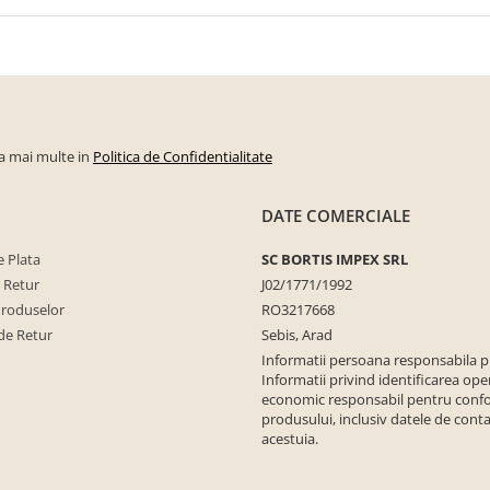
la mai multe in
Politica de Confidentialitate
DATE COMERCIALE
 Plata
SC BORTIS IMPEX SRL
e Retur
J02/1771/1992
Produselor
RO3217668
de Retur
Sebis, Arad
Informatii persoana responsabila 
Informatii privind identificarea ope
economic responsabil pentru conf
produsului, inclusiv datele de conta
acestuia.