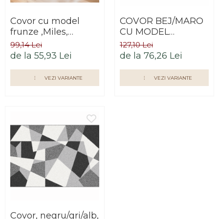
Saltele
Scaune living/dining
Seturi dormitoare
Covor cu model
COVOR BEJ/MARO
Set mobilier Living
complete
frunze ,Miles,
CU MODEL
Seturi masa +scaune
diferite dimensiuni
NALLETS, DIFERITE
Suporturi
99,14 Lei
127,10 Lei
dining
DIMENSIUNI
saltea/Somiere/Gratii
de la 55,93 Lei
de la 76,26 Lei
Tabureti
pentru pat
VEZI VARIANTE
VEZI VARIANTE
Covor, negru/gri/alb,